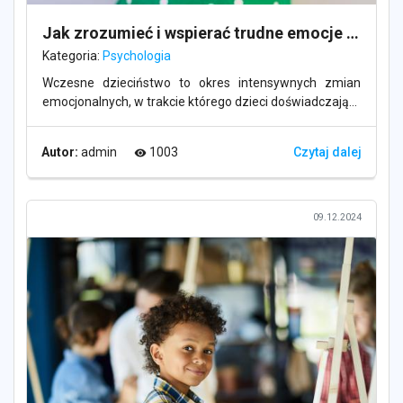
Jak zrozumieć i wspierać trudne emocje przedszkolaka
Kategoria:
Psychologia
Wczesne dzieciństwo to okres intensywnych zmian
emocjonalnych, w trakcie którego dzieci doświadczają...
Autor:
admin
1003
Czytaj dalej
visibility
09.12.2024