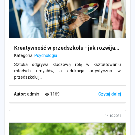
Kreatywność w przedszkolu - jak rozwijać małych artystów
Kategoria:
Psychologia
Sztuka odgrywa kluczową rolę w kształtowaniu
młodych umysłów, a edukacja artystyczna w
przedszkolu j...
Autor:
admin
1169
Czytaj dalej
visibility
14.10.2024