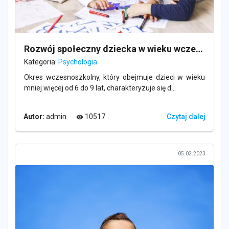
Rozwój społeczny dziecka w wieku wczesnoszkolnym
Kategoria:
Psychologia
Okres wczesnoszkolny, który obejmuje dzieci w wieku
mniej więcej od 6 do 9 lat, charakteryzuje się d...
Autor:
admin
10517
Czytaj dalej
visibility
05.02.2023