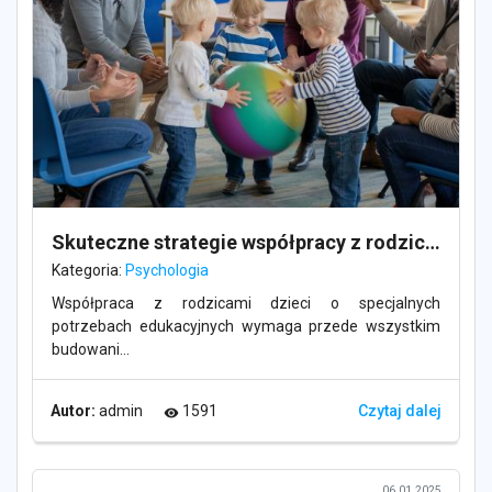
Skuteczne strategie współpracy z rodzicami dzieci o specjalnych potrzebach
Kategoria:
Psychologia
Współpraca z rodzicami dzieci o specjalnych
potrzebach edukacyjnych wymaga przede wszystkim
budowani...
Autor:
admin
1591
Czytaj dalej
visibility
06.01.2025