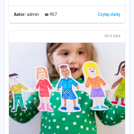
Autor:
admin
957
Czytaj dalej
visibility
18.12.2024