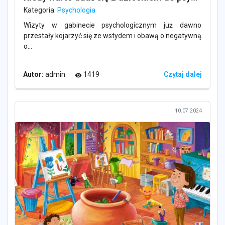
Kategoria:
Psychologia
Wizyty w gabinecie psychologicznym już dawno
przestały kojarzyć się ze wstydem i obawą o negatywną
o...
Autor:
admin
1419
Czytaj dalej
visibility
10.07.2024