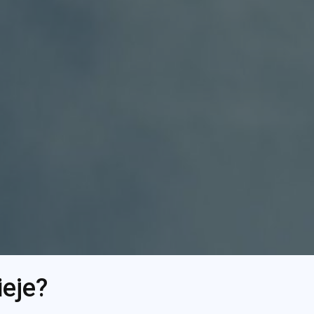
ieje?