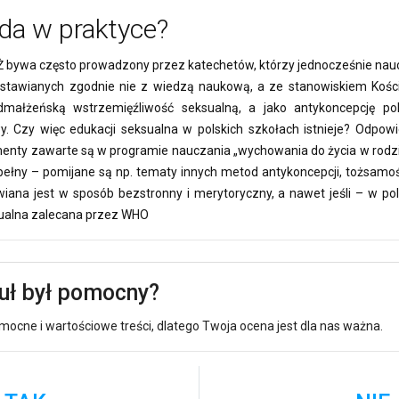
da w praktyce?
bywa często prowadzony przez katechetów, którzy jednocześnie naucz
dstawianych zgodnie nie z wiedzą naukową, a ze stanowiskiem Kościo
małżeńską wstrzemięźliwość seksualną, a jako antykoncepcję pol
. Czy więc edukacji seksualna w polskich szkołach istnieje? Odpowi
ementy zawarte są w programie nauczania „wychowania do życia w rodzi
pełny – pomijane są np. tematy innych metod antykoncepcji, tożsamości
na jest w sposób bezstronny i merytoryczny, a nawet jeśli – w pols
sualna zalecana przez WHO
kuł był pomocny?
ocne i wartościowe treści, dlatego Twoja ocena jest dla nas ważna.