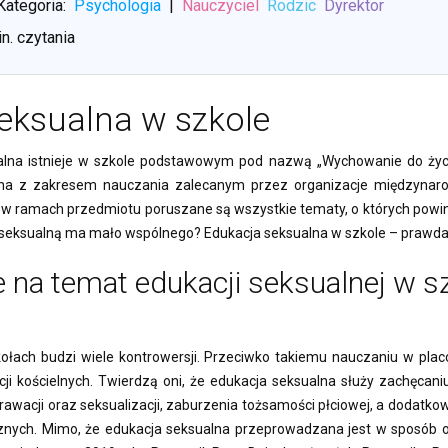
Kategoria:
Psychologia
|
Nauczyciel
Rodzic
Dyrektor
n. czytania
eksualna w szkole
lna istnieje w szkole podstawowym pod nazwą „Wychowanie do życia
na z zakresem nauczania zalecanym przez organizacje międzynaro
w ramach przedmiotu poruszane są wszystkie tematy, o których powin
seksualną ma mało wspólnego? Edukacja seksualna w szkole – prawda
 na temat edukacji seksualnej w s
ołach budzi wiele kontrowersji. Przeciwko takiemu nauczaniu w plac
ji kościelnych. Twierdzą oni, że edukacja seksualna służy zachęcan
deprawacji oraz seksualizacji, zaburzenia tożsamości płciowej, a dodatkow
nych. Mimo, że edukacja seksualna przeprowadzana jest w sposób o