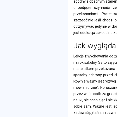
zgodny z obecnym stanem 
o podjęcie czynności 
przekonaniami. Protest
szczególnie jeśli chodzi
otrzymywać jedynie w dom
jest edukacja seksualna zar
Jak wygląda 
Lekcje z wychowania do ż
na rok szkolny. Są to zaj
nastolatkom przekazana zo
sposoby ochrony przed ci
Równie ważny jest rozwój 
mówieniu „nie”. Poruszan
przez wiele osób za grzec
nauki, nie oceniając i nie
sobie sam. Ważne jest jed
zadawać pytań ani rozwiew