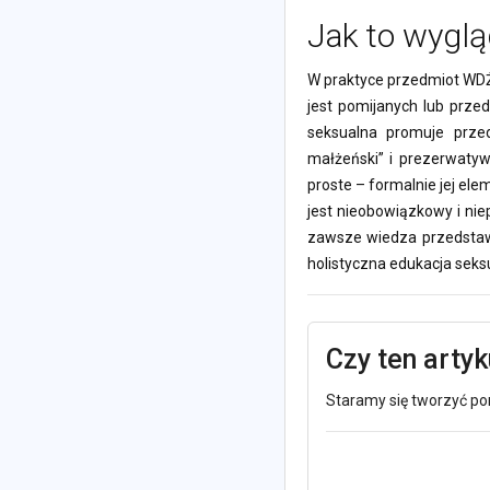
Jak to wyglą
W praktyce przedmiot WDŻ 
jest pomijanych lub prze
seksualna promuje przed
małżeński” i prezerwatywy
proste – formalnie jej el
jest nieobowiązkowy i nie
zawsze wiedza przedstawia
holistyczna edukacja sek
Czy ten arty
Staramy się tworzyć pom