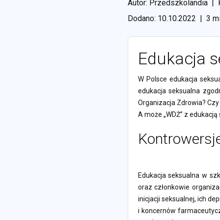
Autor: Przedszkolandia
|
Dodano: 10.10.2022
|
3 mi
Edukacja s
W Polsce edukacja seksua
edukacja seksualna zgod
Organizacja Zdrowia? Czy 
A może „WDŻ” z edukacją 
Kontrowersje
Edukacja seksualna w szk
oraz członkowie organizac
inicjacji seksualnej, ich 
i koncernów farmaceutycz