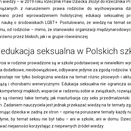
wiedzy – w 2019 roku Rzecznik Praw Dziecka złożył do Rzecznika P
związanych z naruszeniem prawa rodziców do wychowywania dzi
owano przed wprowadzeniem holistycznej edukacji seksualnej 
 o naukę o środowiskach LGBT+. Postulowano, że wiedzę na temat se
u, od rodziców – mimo, że stanowisko organizacji międzynarodowyc
ówno przez bliskich, jak i w grupie rówieśniczej.
edukacja seksualna w Polskich sz
ycia w rodzinie prowadzone są w szkole podstawowej w niewielkim wy
ęcia dodatkowe, nieobowiązkowe, odbywane jedynie za zgodą rodziców. W
staje nie tylko biologiczna wiedza na temat różnic płciowych i akt
ążą i chorobami wenerycznymi. Edukacja seksualna nie ogranicza si
kompetencji miękkich, wsparcie w radzeniu sobie w związkach, rozwiąz
e są również takie tematy, jak masturbacja czy seks przedmałżeński
h. Zadaniem nauczyciela jest jednak przekazać wiedzę na te tematy 
 kierując dziecka w żadną ze stron – opinię na poruszane tematy każdy 
ynie, by temat seksu nie był tabu – ani w szkole, ani w domu. Dziec
ać niejasności korzystając z niepewnych źródeł wiedzy.