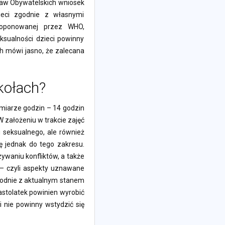
raw Obywatelskich wniosek
eci zgodnie z własnymi
proponowanej przez WHO,
ksualności dzieci powinny
h mówi jasno, że zalecana
kołach?
miarze godzin – 14 godzin
 założeniu w trakcie zajęć
u seksualnego, ale również
ę jednak do tego zakresu.
ywaniu konfliktów, a także
 – czyli aspekty uznawane
zgodnie z aktualnym stanem
nastolatek powinien wyrobić
i nie powinny wstydzić się