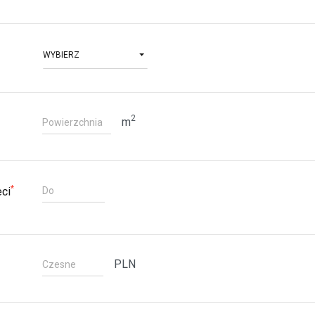
WYBIERZ
2
m
*
eci
PLN