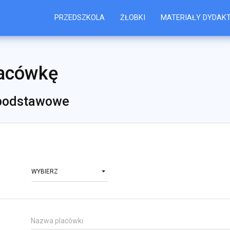
PRZEDSZKOLA
ŻŁOBKI
MATERIAŁY DYDAK
lacówkę
 podstawowe
WYBIERZ