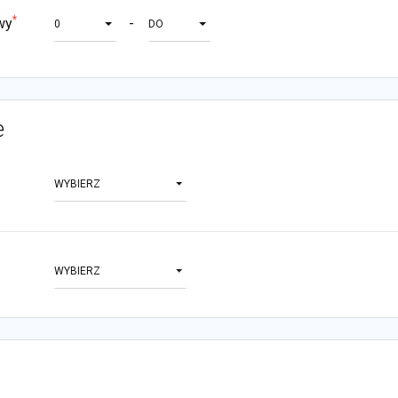
*
wy
-
0
DO
e
WYBIERZ
WYBIERZ