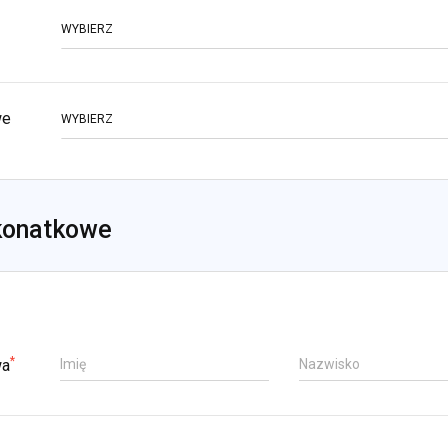
WYBIERZ
we
WYBIERZ
konatkowe
*
wa