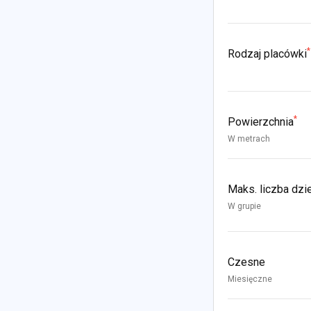
*
Rodzaj placówki
*
Powierzchnia
W metrach
Maks. liczba dzi
W grupie
Czesne
Miesięczne