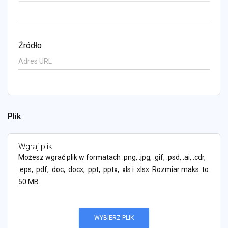
Źródło
Plik
Wgraj plik
Możesz wgrać plik w formatach .png, .jpg, .gif, .psd, .ai, .cdr,
.eps, .pdf, .doc, .docx, .ppt, .pptx, .xls i .xlsx. Rozmiar maks. to
50 MB.
WYBIERZ PLIK