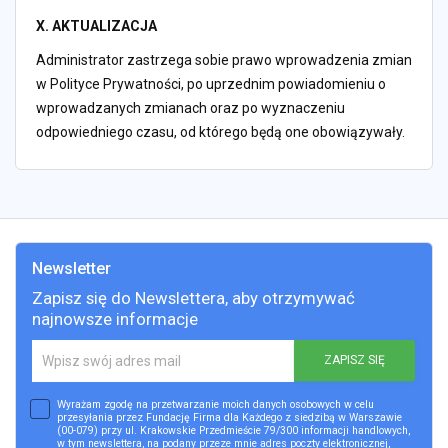
X. AKTUALIZACJA
Administrator zastrzega sobie prawo wprowadzenia zmian
w Polityce Prywatności, po uprzednim powiadomieniu o
wprowadzanych zmianach oraz po wyznaczeniu
odpowiedniego czasu, od którego będą one obowiązywały.
Newsletter
Zapisz się do Newslettera, aby otrzymywać
najnowsze informacje
ZAPISZ SIĘ
Wyrażam zgodę na przetwarzanie moich danych osobowych w celu
przesyłania przez Fundację Firma dla Każdego z siedzibą w Warszawie
(00-079) przy ul. Krakowskie Przedmieście 79/300 informacji handlowych,
w tym newslettera, na podany przeze mnie adres poczty elektronicznej,