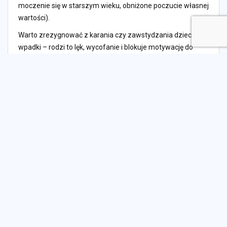
moczenie się w starszym wieku, obniżone poczucie własnej
wartości).
Warto zrezygnować z karania czy zawstydzania dziecka za
wpadki – rodzi to lęk, wycofanie i blokuje motywację do
nauki. Zamiast tego, zalecana jest konsekwentna,
wspierająca postawa i akceptacja tempa rozwoju dziecka.
Podsumowanie i
rekomendacje
Proces odpieluchowania wymaga od rodziców wnikliwej
obserwacji, empatii i gotowości do elastycznego
reagowania na potrzeby dziecka. Wybór odpowiedniego
momentu jest kluczowy dla sukcesu – najważniejsze, by
zarówno dziecko, jak i rodzina byli na to gotowi. Odejście od
pieluszki to proces, który nie znosi pośpiechu ani presji.
Dziecko zdobywa nową umiejętność poprzez powtarzanie,
wsparcie i pozytywną motywację.