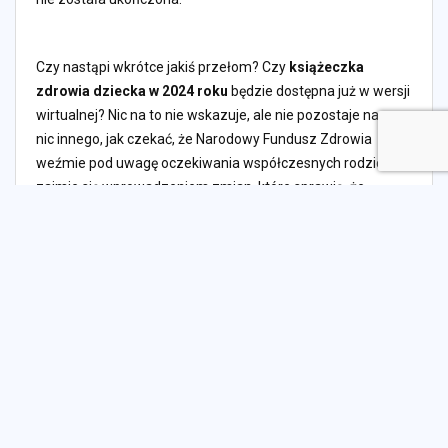
Czy nastąpi wkrótce jakiś przełom? Czy
książeczka
zdrowia dziecka w 2024 roku
będzie dostępna już w wersji
wirtualnej? Nic na to nie wskazuje, ale nie pozostaje nam
nic innego, jak czekać, że Narodowy Fundusz Zdrowia
weźmie pod uwagę oczekiwania współczesnych rodziców i
zajmie się wprowadzeniem zmian, które sprawią, że
książka zdrowia dziecka będzie nie tylko dostępna w wersji
papierowej, ale też elektronicznej. Na pewno w
komfortowej sytuacji są rodzice z województwa śląskiego,
ponieważ tam książeczka zdrowia dziecka dada została
zastąpiona elektroniczną kartą.
Czy ten artykuł był pomocny?