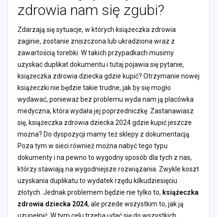
zdrowia nam się zgubi?
Zdarzają się sytuacje, w których książeczka zdrowia
zaginie, zostanie zniszczona lub ukradziona wraz z
zawartością torebki. W takich przypadkach musimy
uzyskać duplikat dokumentu i tutaj pojawia się pytanie,
książeczka zdrowia dziecka gdzie kupić? Otrzymanie nowej
książeczki nie będzie takie trudne, jak by się mogło
wydawać, ponieważ bez problemu wyda nam ją placówka
medyczna, która wydała jej poprzedniczkę. Zastanawiasz
się, książeczka zdrowia dziecka 2024 gdzie kupić jeszcze
można? Do dyspozycji mamy też sklepy z dokumentacją.
Poza tym w sieci również można nabyć tego typu
dokumenty i na pewno to wygodny sposób dla tych z nas,
którzy stawiają na wygodniejsze rozwiązania. Zwykle koszt
uzyskania duplikatu to wydatek rzędu kilkudziesięciu
złotych. Jednak problemem będzie nie tylko to,
książeczka
zdrowia dziecka 2024
, ale przede wszystkim to, jak ją
uzupełnić. W tym celu trzeba udać się do wszystkich