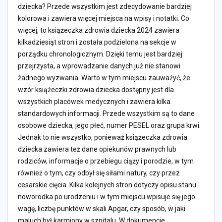
dziecka? Przede wszystkim jest zdecydowanie bardziej
kolorowa i zawiera więcej miejsca na wpisy i notatki. Co
więcej, to książeczka zdrowia dziecka 2024 zawiera
kilkadziesiąt stron i została podzielona na sekcje w
porządku chronologicznym. Dzięki temu jest bardziej
przejrzysta, a wprowadzanie danych już nie stanowi
żadnego wyzwania. Warto w tym miejscu zauważyć, że
wzór książeczki zdrowia dziecka dostępny jest dla
wszystkich placówek medycznych i zawiera kilka
standardowych informacji. Przede wszystkim są to dane
osobowe dziecka, jego płeć, numer PESEL oraz grupa krwi.
Jednak to nie wszystko, ponieważ książeczka zdrowia
dziecka zawiera też dane opiekunów prawnych lub
rodziców, informacje o przebiegu ciąży i porodzie, w tym
również o tym, czy odbył się siłami natury, czy przez
cesarskie cięcia. Kilka kolejnych stron dotyczy opisu stanu
noworodka po urodzeniu i w tym miejscu wpisuje się jego
wagę, liczbę punktów w skali Apgar, czy sposób, w jaki
maluch był karmiony w szpitalu. W dokumencie