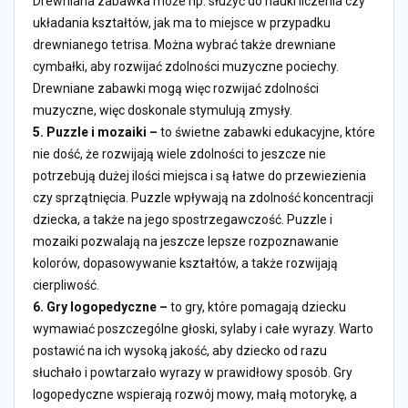
Drewniana zabawka może np. służyć do nauki liczenia czy
układania kształtów, jak ma to miejsce w przypadku
drewnianego tetrisa. Można wybrać także drewniane
cymbałki, aby rozwijać zdolności muzyczne pociechy.
Drewniane zabawki mogą więc rozwijać zdolności
muzyczne, więc doskonale stymulują zmysły.
5.
Puzzle i mozaiki –
to świetne zabawki edukacyjne, które
nie dość, że rozwijają wiele zdolności to jeszcze nie
potrzebują dużej ilości miejsca i są łatwe do przewiezienia
czy sprzątnięcia. Puzzle wpływają na zdolność koncentracji
dziecka, a także na jego spostrzegawczość. Puzzle i
mozaiki pozwalają na jeszcze lepsze rozpoznawanie
kolorów, dopasowywanie kształtów, a także rozwijają
cierpliwość.
6.
Gry logopedyczne –
to gry, które pomagają dziecku
wymawiać poszczególne głoski, sylaby i całe wyrazy. Warto
postawić na ich wysoką jakość, aby dziecko od razu
słuchało i powtarzało wyrazy w prawidłowy sposób. Gry
logopedyczne wspierają rozwój mowy, małą motorykę, a