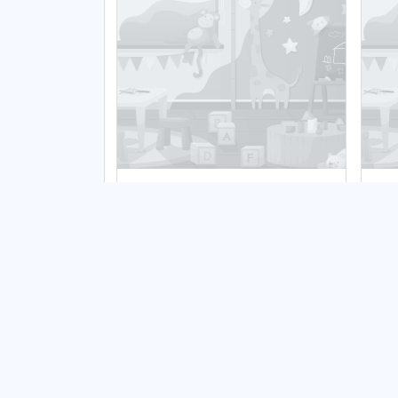
Klub dziecięcy Hopsasa
Kl
Publiczny
Pu