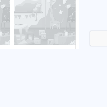
pki
Klub dziecięcy Akademia
Malucha
Publiczny