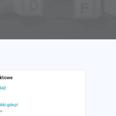
aktowe
442
bki.gda.pl
ww