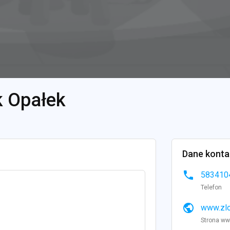
k Opałek
Dane kont
phone
583410
Telefon
public
www.zlo
Strona w