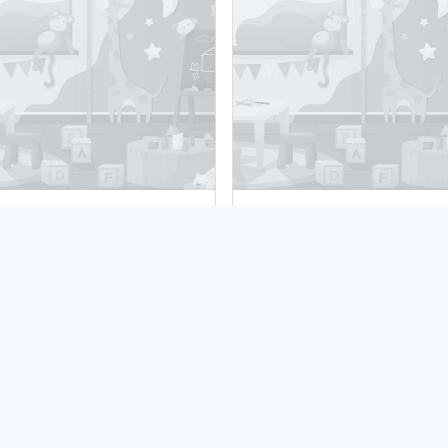
ub Dziecięcy Jak u Babci
Klub dziecięcy Małe Stó
bliczny
Publiczny