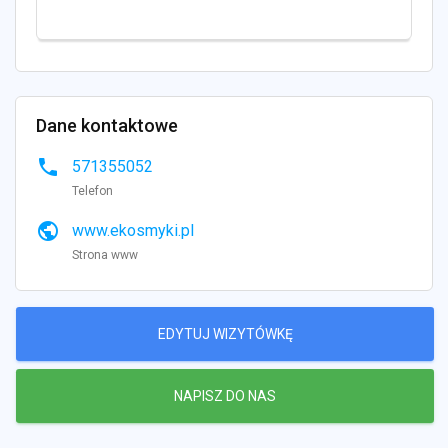
Dane kontaktowe
phone
571355052
Telefon
public
www.ekosmyki.pl
Strona www
EDYTUJ WIZYTÓWKĘ
NAPISZ DO NAS