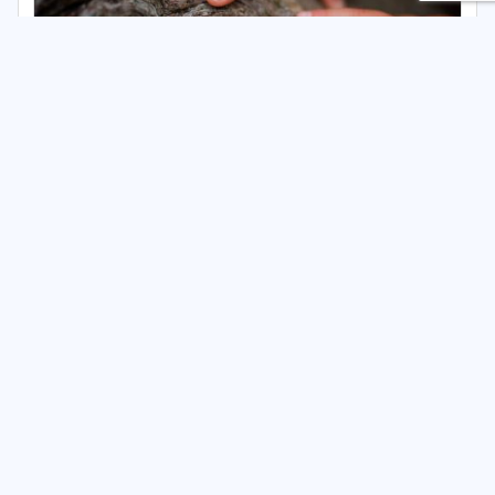
Żłobek "Szumi Szum"
Publiczny