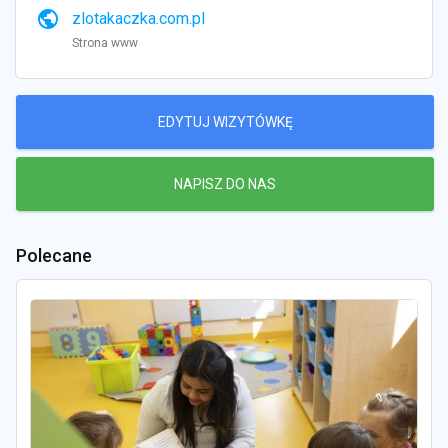
public
zlotakaczka.com.pl
Strona www
EDYTUJ WIZYTÓWKĘ
NAPISZ DO NAS
Polecane