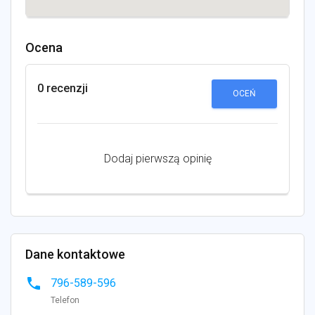
Ocena
0 recenzji
OCEŃ
Dodaj pierwszą opinię
Dane kontaktowe
phone
796-589-596
Telefon