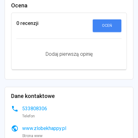
Ocena
0 recenzji
OCEŃ
Dodaj pierwszą opinię
Dane kontaktowe
phone
533808306
Telefon
public
www.zlobekhappy.pl
Strona www