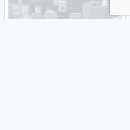
ACADEMY INTERNATIONAL CENTRUM
DWUJĘZYCZNY ŻŁOBEK
Publiczny