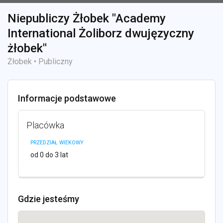
Niepubliczy Żłobek "Academy
International Żoliborz dwujęzyczny
żłobek"
Żłobek • Publiczny
Informacje podstawowe
Placówka
PRZEDZIAŁ WIEKOWY
od 0 do 3 lat
Gdzie jesteśmy