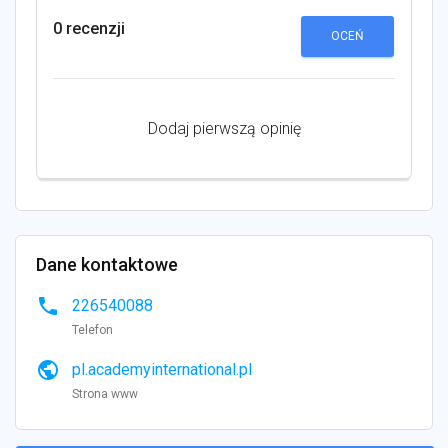
0 recenzji
OCEŃ
Dodaj pierwszą opinię
Dane kontaktowe
phone
226540088
Telefon
public
pl.academyinternational.pl
Strona www