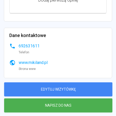
Dodaj pierwszą opinię
Dane kontaktowe
phone
692631611
Telefon
public
www.mikiland.pl
Strona www
EDYTUJ WIZYTÓWKĘ
NAPISZ DO NAS