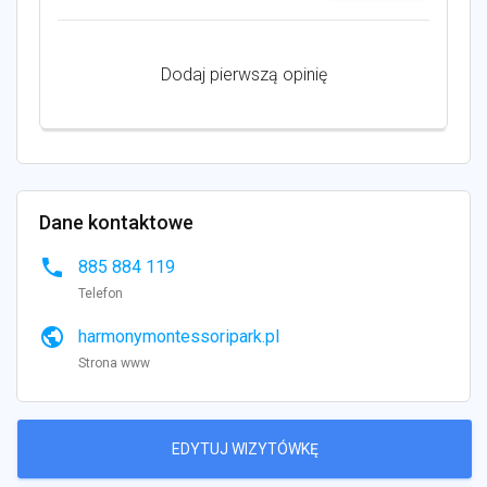
Dodaj pierwszą opinię
Dane kontaktowe
phone
885 884 119
Telefon
public
harmonymontessoripark.pl
Strona www
EDYTUJ WIZYTÓWKĘ