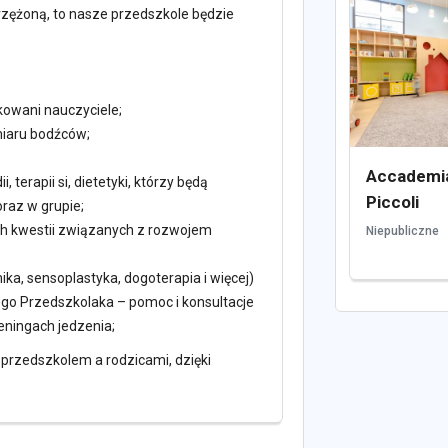
zężoną, to nasze przedszkole będzie
kowani nauczyciele;
miaru bodźców;
Accademia
, terapii si, dietetyki, którzy będą
Piccoli
raz w grupie;
ch kwestii związanych z rozwojem
Niepubliczne
ka, sensoplastyka, dogoterapia i więcej)
ego Przedszkolaka – pomoc i konsultacje
reningach jedzenia;
 przedszkolem a rodzicami, dzięki