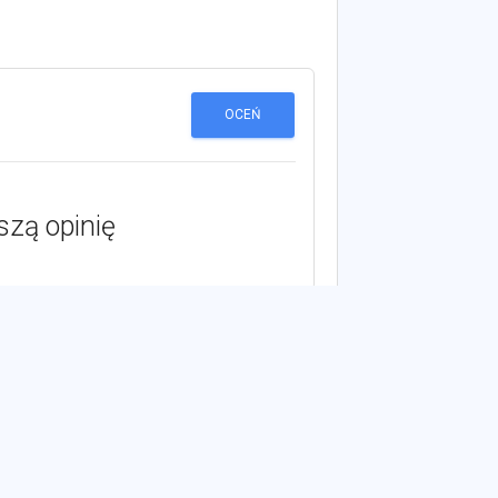
OCEŃ
szą opinię