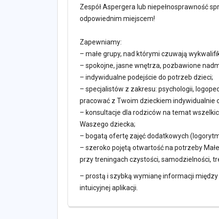
Zespół Aspergera lub niepełnosprawność spr
odpowiednim miejscem!
Zapewniamy:
– małe grupy, nad którymi czuwają wykwalifi
– spokojne, jasne wnętrza, pozbawione nad
– indywidualne podejście do potrzeb dzieci;
– specjalistów z zakresu: psychologii, logopedii
pracować z Twoim dzieckiem indywidualnie o
– konsultacje dla rodziców na temat wszelki
Waszego dziecka;
– bogatą ofertę zajęć dodatkowych (logorytmi
– szeroko pojętą otwartość na potrzeby Mał
przy treningach czystości, samodzielności, t
– prostą i szybką wymianę informacji między
intuicyjnej aplikacji.