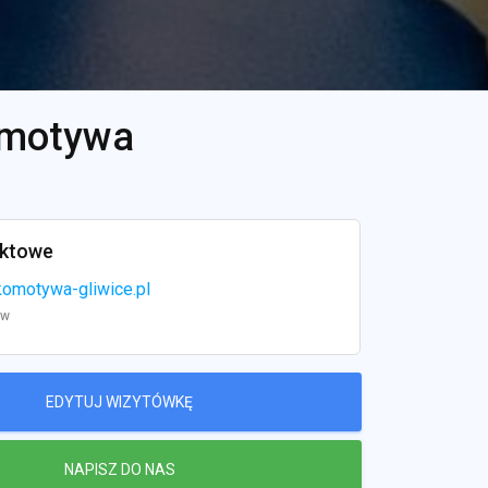
omotywa
aktowe
omotywa-gliwice.pl
ww
EDYTUJ WIZYTÓWKĘ
NAPISZ DO NAS