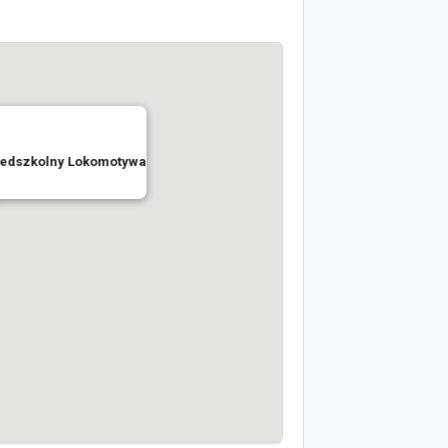
zedszkolny Lokomotywa