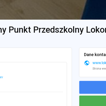
ny Punkt Przedszkolny Lok
Dane kont
public
www.lok
Strona w
OWY