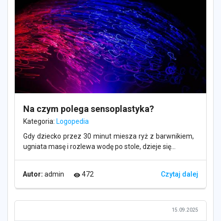
Na czym polega sensoplastyka?
Kategoria:
Logopedia
Gdy dziecko przez 30 minut miesza ryż z barwnikiem,
ugniata masę i rozlewa wodę po stole, dzieje się...
Autor:
admin
472
Czytaj dalej
visibility
15.09.2025