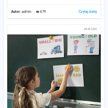
Autor:
admin
679
Czytaj dalej
visibility
28.05.2025