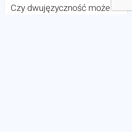
Czy dwujęzyczność może
opóźniać rozwój mowy u
dzieci?
Nie, to jest powszechny mit. Badania pokazują, że dzieci
dwujęzyczne rozwijają mowę w sposób naturalny, a
jakiekolwiek opóźnienia są zazwyczaj wynikiem innych
czynników, takich jak środowisko językowe, a nie samej
dwujęzyczności.
Jakie są główne korzyści
dwujęzyczności dla dzieci?
Dwujęzyczność rozwija elastyczność poznawczą,
umiejętności komunikacyjne, wzbogaca kulturowo i
przygotowuje dzieci do nauki kolejnych języków. Dzieci
dwujęzyczne często wykazują większą kreatywność i