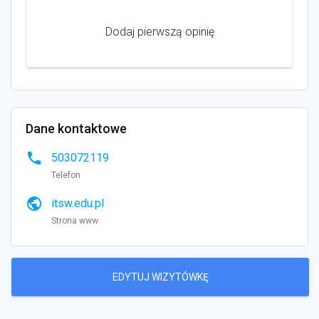
Dodaj pierwszą opinię
Dane kontaktowe
phone
503072119
Telefon
public
itsw.edu.pl
Strona www
EDYTUJ WIZYTÓWKĘ