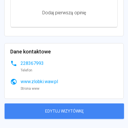
Dodaj pierwszą opinię
Dane kontaktowe
phone
228367993
Telefon
public
www.zlobki.waw.pl
Strona www
EDYTUJ WIZYTÓWKĘ