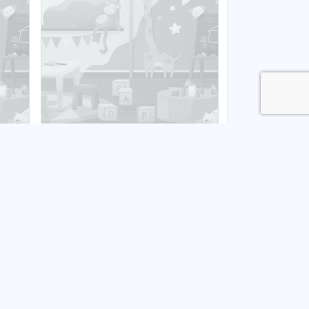
U Alojzego Trąbki
Publiczny