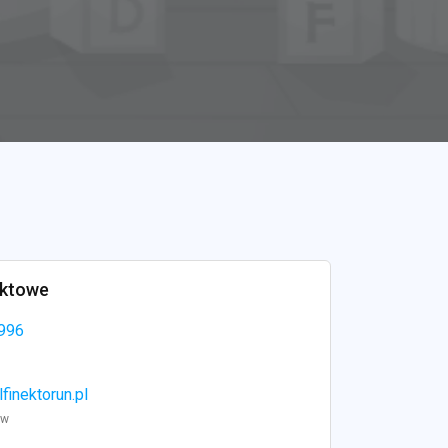
aktowe
996
finektorun.pl
ww