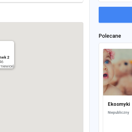
Polecane
nek 2
46
rniewice)
Ekosmyki
Niepubliczny