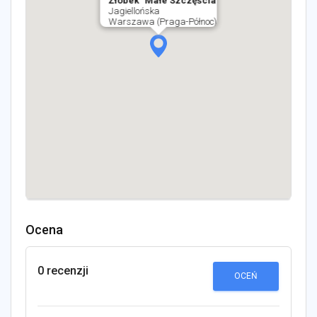
Żłobek "Małe Szczęścia
Jagiellońska
Warszawa (Praga-Północ)
Ocena
0 recenzji
OCEŃ