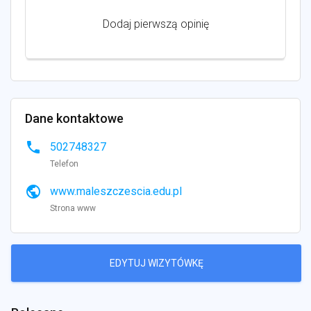
Dodaj pierwszą opinię
Dane kontaktowe
phone
502748327
Telefon
public
www.maleszczescia.edu.pl
Strona www
EDYTUJ WIZYTÓWKĘ