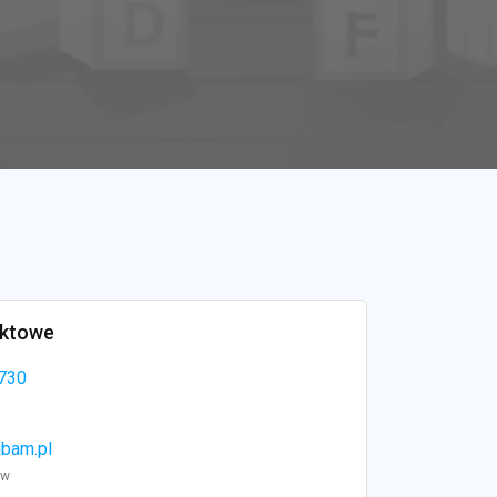
aktowe
730
ibam.pl
ww