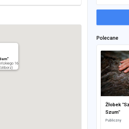
Polecane
iBam"
ińskiego 16
liborz)
Żłobek "S
Szum"
Publiczny