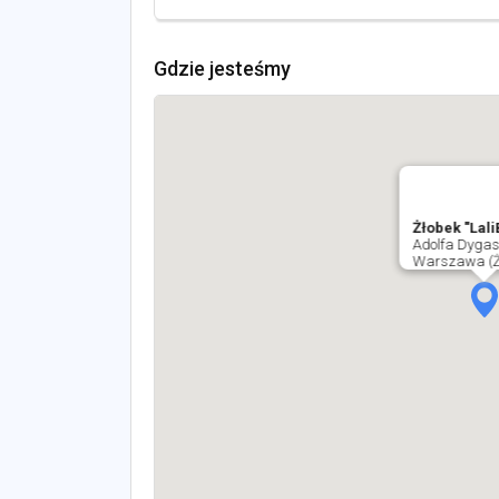
Gdzie jesteśmy
Żłobek "Lal
Adolfa Dygas
Warszawa (Żo