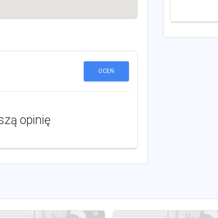
OCEŃ
szą opinię