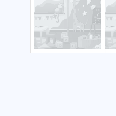
Żłobek Trzy Języki
Ż
"L
Publiczny
Pu