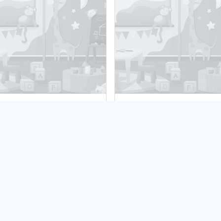
ŁOBEK MUZYCZNY
Żłobek nr 2
ALILU"
Publiczny
bliczny