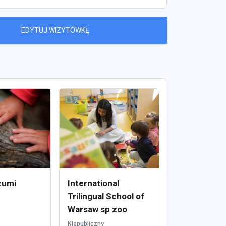
EDYTUJ WIZYTÓWKĘ
zumi
International
Trilingual School of
Warsaw sp zoo
Niepubliczny