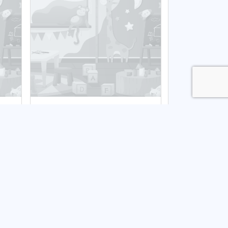
Żłobek nr 4
Publiczny