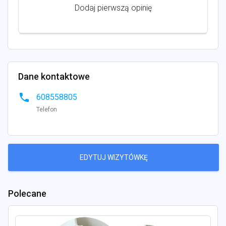
Dodaj pierwszą opinię
Dane kontaktowe
phone
608558805
Telefon
EDYTUJ WIZYTÓWKĘ
Polecane