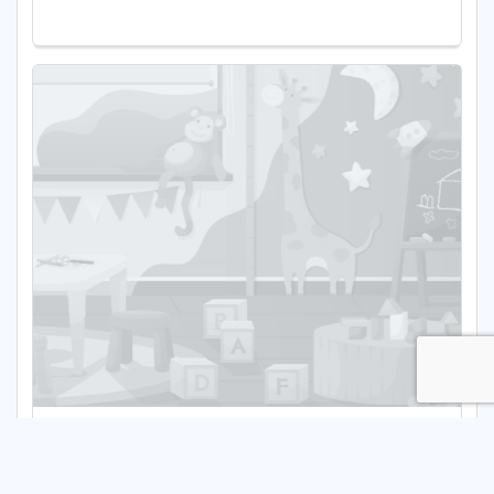
Żłobek Krecik
Publiczny