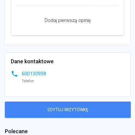
Dodaj pierwszą opinię
Dane kontaktowe
phone
600130938
Telefon
EDYTUJ WIZYTÓWKĘ
Polecane