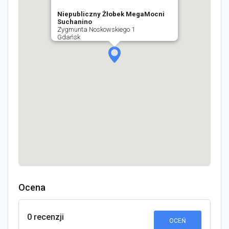
Niepubliczny Żłobek MegaMocni
Suchanino
Zygmunta Noskowskiego 1
Gdańsk
Ocena
0 recenzji
OCEŃ