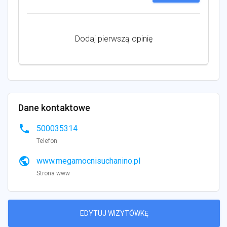
Dodaj pierwszą opinię
Dane kontaktowe
phone
500035314
Telefon
public
www.megamocnisuchanino.pl
Strona www
EDYTUJ WIZYTÓWKĘ