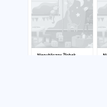
Niepubliczny Żłobek
Ni
"Tuptuś"
Ni
N
Niepubliczny
Ni