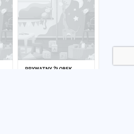
PRYWATNY ŻŁOBEK
"SKRZACIK"
Niepubliczny