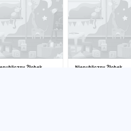
epubliczny Żłobek
Niepubliczny Żłobek
eboraczek S.C Wioleta
"Kogut"
ędza Marzena Pięta
Niepubliczny
epubliczny