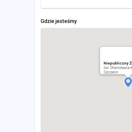
Gdzie jesteśmy
Niepubliczny Ż
św. Stanisława K
Szczecin