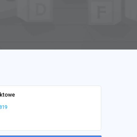
aktowe
819