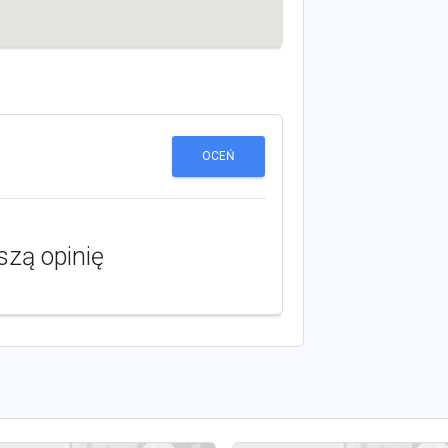
OCEŃ
szą opinię