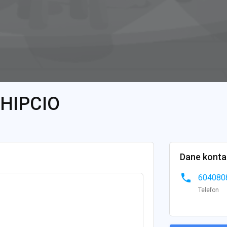
 HIPCIO
Dane kont
phone
604080
Telefon