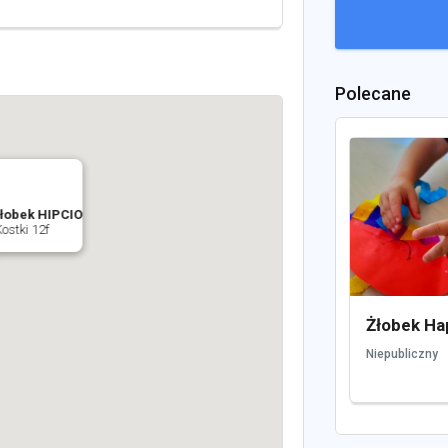
Polecane
łobek HIPCIO
ostki 12f
Żłobek Ha
Niepubliczny