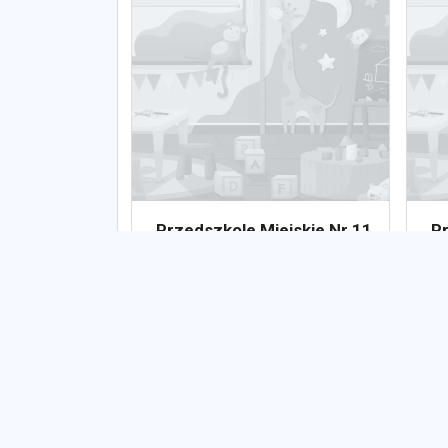
Przedszkole Miejskie Nr 11
Pr
z Oddziałami
Pu
Integracyjnymi "Tęcza"
Publiczne