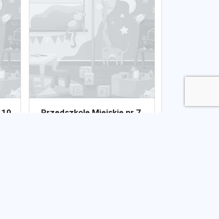
 10
Przedszkole Miejskie nr 7
Publiczne