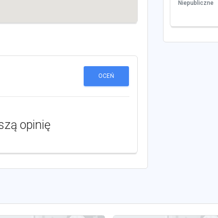
Niepubliczne
OCEŃ
szą opinię