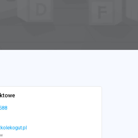
aktowe
588
kolekogut.pl
ww