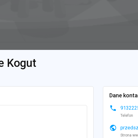
e Kogut
Dane kont
phone
913222
Telefon
public
przedsz
Strona w