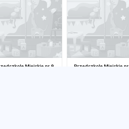
zedszkole Miejskie nr 9
Przedszkole Miejskie nr
Kolorowy Świat
bliczne
Publiczne