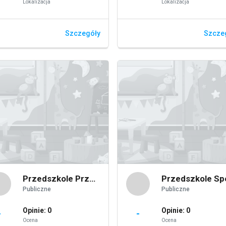
Lokalizacja
Lokalizacja
Szczegóły
Szcze
Przedszkole Przyjaciele
Publiczne
Publiczne
Opinie: 0
Opinie: 0
-
-
Ocena
Ocena