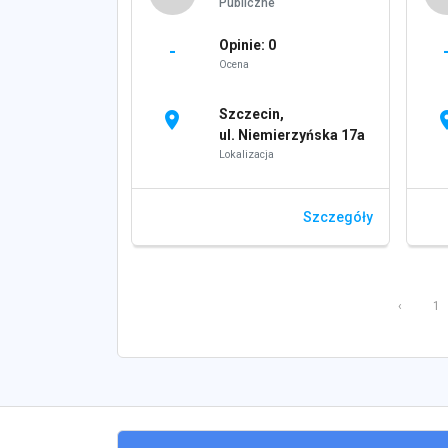
Publiczne
Opinie: 0
-
Ocena
Szczecin,
location_on
locati
ul. Niemierzyńska 17a
Lokalizacja
Szczegóły
‹
1