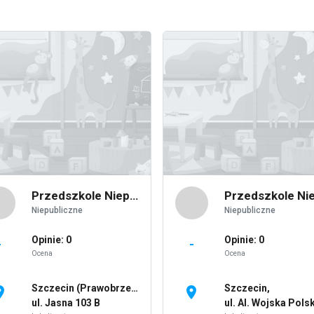
Przedszkole Niepubliczne NUTKA
Niepubliczne
Niepubliczne
Opinie: 0
Opinie: 0
-
-
Ocena
Ocena
Szczecin (Prawobrzeże),
Szczecin,
on_on
location_on
ul. Jasna 103 B
ul. Al. Wojska Polskiego 