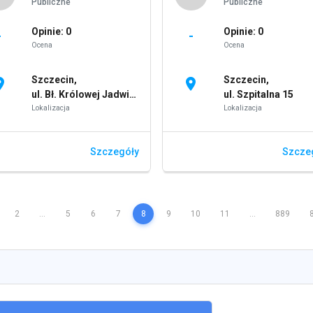
Publiczne
Publiczne
Opinie: 0
Opinie: 0
-
-
Ocena
Ocena
Szczecin,
Szczecin,
on_on
location_on
ul. Bł. Królowej Jadwigi 27,28
ul. Szpitalna 15
Lokalizacja
Lokalizacja
Szczegóły
Szcze
2
...
5
6
7
8
9
10
11
...
889