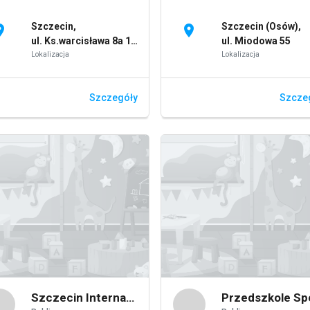
Szczecin,
Szczecin (Osów),
on_on
location_on
ul. Ks.warcisława 8a 1-2
ul. Miodowa 55
Lokalizacja
Lokalizacja
Szczegóły
Szcze
Szczecin International School Spółka z ograniczoną odpowiedzialnością - International Kindergarten of Szczecin