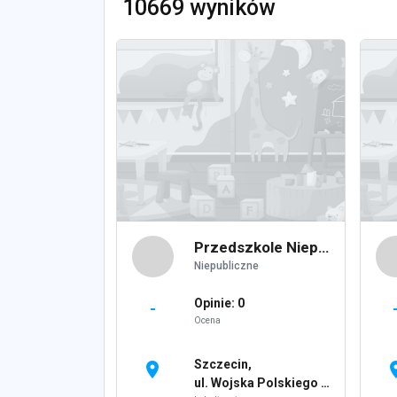
10669 wyników
Przedszkole Niepubliczne Liwena
Niepubliczne
Opinie: 0
-
Ocena
Szczecin,
location_on
locati
ul. Wojska Polskiego 85