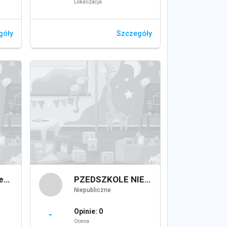
Lokalizacja
góły
Szczegóły
Przedszkole Specjalne Terapeutyczne Sense
PZEDSZKOLE NIEPUBLICZNE "GRYFIK" IWONA DYBAŁA
Niepubliczne
Opinie: 0
-
Ocena