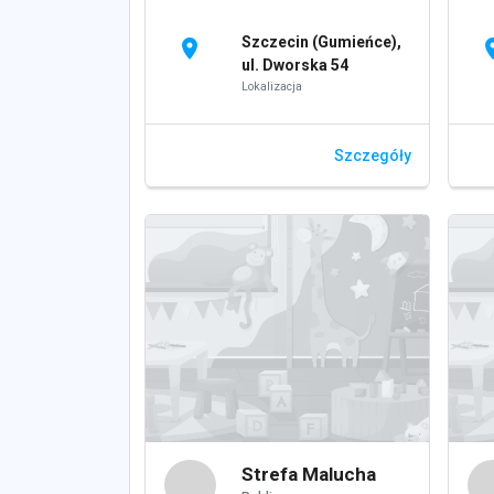
Szczecin (Gumieńce),
location_on
locati
ul. Dworska 54
Lokalizacja
Szczegóły
Strefa Malucha