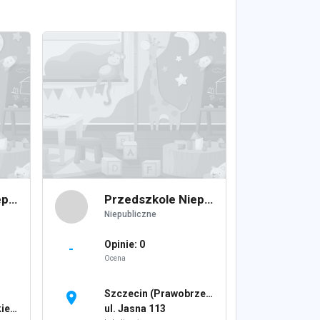
Przedszkole Niepubliczne Sportowo-Jezykowe Zielony Mis Jolanta Daniek
Przedszkole Niepubliczne Uśmiech
Niepubliczne
Opinie: 0
-
Ocena
Szczecin (Prawobrzeże),
location_on
123
ul. Jasna 113