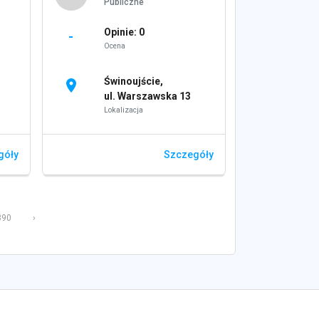
Publiczne
Opinie: 0
-
Ocena
Świnoujście,
location_on
ul. Warszawska 13
Lokalizacja
góły
Szczegóły
890
›