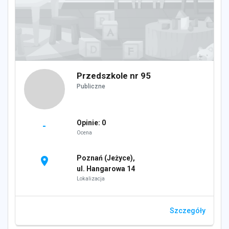
Przedszkole nr 95
Publiczne
Opinie: 0
-
Ocena
Poznań (Jeżyce),
location_on
ul. Hangarowa 14
Lokalizacja
Szczegóły