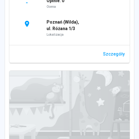
Opinie: 0
-
Ocena
Poznań (Wilda),
location_on
ul. Różana 1/3
Lokalizacja
Szczegóły