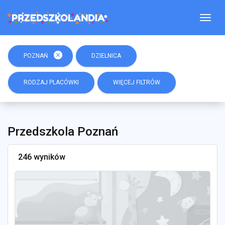
Togg
close
POZNAŃ
DZIELNICA
RODZAJ PLACÓWKI
WIĘCEJ FILTRÓW
Przedszkola Poznań
246 wyników