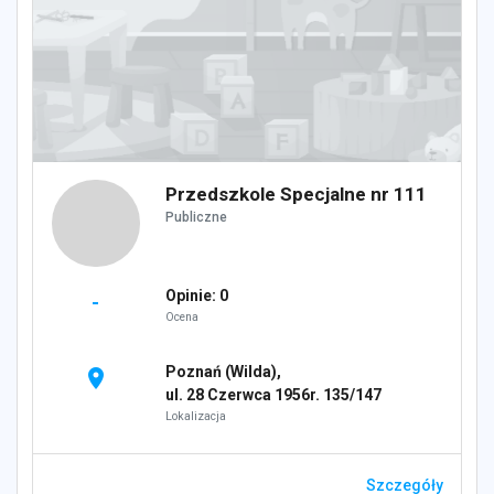
Przedszkole Specjalne nr 111
Publiczne
Opinie: 0
-
Ocena
Poznań (Wilda),
location_on
ul. 28 Czerwca 1956r. 135/147
Lokalizacja
Szczegóły