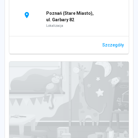
Poznań (Stare Miasto),
location_on
ul. Garbary 82
Lokalizacja
Szczegóły