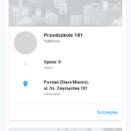
Przedszkole 181
Publiczne
Opinie: 0
-
Ocena
Poznań (Stare Miasto),
location_on
ul. Os. Zwycięstwa 101
Lokalizacja
Szczegóły