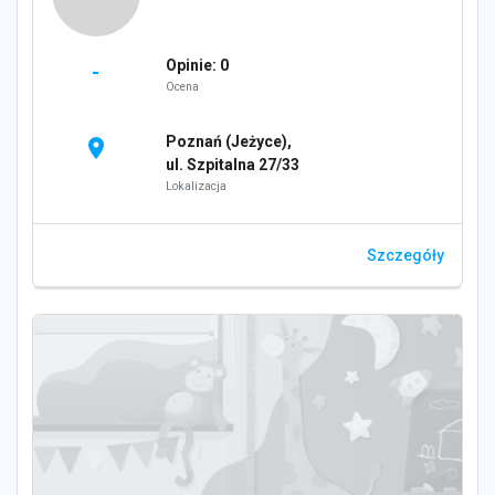
Opinie: 0
-
Ocena
Poznań (Jeżyce),
location_on
ul. Szpitalna 27/33
Lokalizacja
Szczegóły