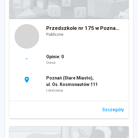
Przedszkole nr 175 w Poznaniu
Publiczne
Opinie: 0
-
Ocena
Poznań (Stare Miasto),
location_on
ul. Os. Kosmonautów 111
Lokalizacja
Szczegóły