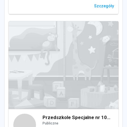
Szczegóły
Przedszkole Specjalne nr 107 dla Dzieci Przewlekle Chorych przy Szpitalu Klinicznym im. Karola Jonschera UM w Poznaniu
Publiczne