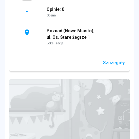
Opinie: 0
-
Ocena
Poznań (Nowe Miasto),
location_on
ul. Os. Stare żegrze 1
Lokalizacja
Szczegóły