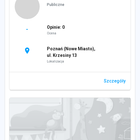
Publiczne
Opinie: 0
-
Ocena
Poznań (Nowe Miasto),
location_on
ul. Krzesiny 13
Lokalizacja
Szczegóły