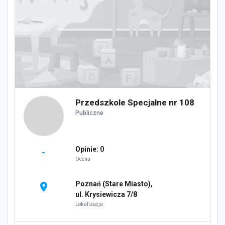
Przedszkole Specjalne nr 108
Publiczne
Opinie: 0
-
Ocena
Poznań (Stare Miasto),
location_on
ul. Krysiewicza 7/8
Lokalizacja