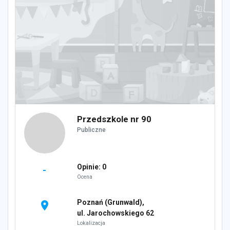
Przedszkole nr 90
Publiczne
Opinie: 0
-
Ocena
Poznań (Grunwald),
location_on
ul. Jarochowskiego 62
Lokalizacja