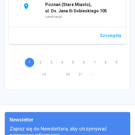
Poznań (Stare Miasto),
location_on
ul. Os. Jana IIi Sobieskiego 105
Lokalizacja
Szczegóły
‹
1
2
3
4
5
6
7
8
9
10
...
20
21
›
Newsletter
Zapisz się do Newslettera, aby otrzymywać
najnowsze informacje