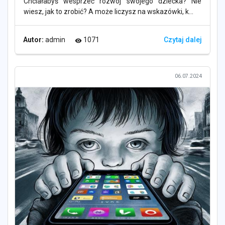
Chciałabyś wesprzeć rozwój swojego dziecka? Nie
wiesz, jak to zrobić? A może liczysz na wskazówki, k...
Autor:
admin
1071
Czytaj dalej
visibility
06.07.2024