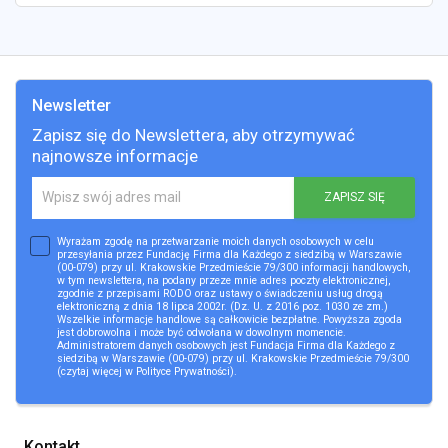
Newsletter
Zapisz się do Newslettera, aby otrzymywać
najnowsze informacje
ZAPISZ SIĘ
Wyrażam zgodę na przetwarzanie moich danych osobowych w celu
przesyłania przez Fundację Firma dla Każdego z siedzibą w Warszawie
(00-079) przy ul. Krakowskie Przedmieście 79/300 informacji handlowych,
w tym newslettera, na podany przeze mnie adres poczty elektronicznej,
zgodnie z przepisami RODO oraz ustawy o świadczeniu usług drogą
elektroniczną z dnia 18 lipca 2002r. (Dz. U. z 2016 poz. 1030 ze zm.)
Wszelkie informacje handlowe są całkowicie bezpłatne. Powyższa zgoda
jest dobrowolna i może być odwołana w dowolnym momencie.
Administratorem danych osobowych jest Fundacja Firma dla Każdego z
siedzibą w Warszawie (00-079) przy ul. Krakowskie Przedmieście 79/300
(czytaj więcej w
Polityce Prywatności
).
Kontakt