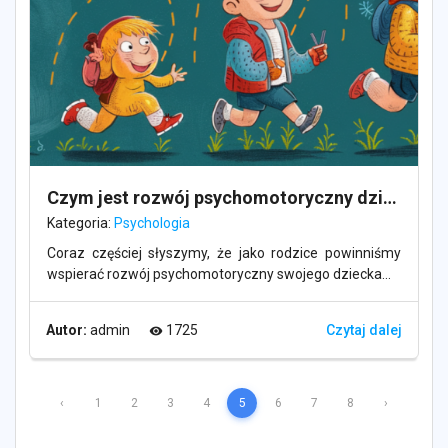
Czym jest rozwój psychomotoryczny dziecka i jak go wspierać?
Kategoria:
Psychologia
Coraz częściej słyszymy, że jako rodzice powinniśmy
wspierać rozwój psychomotoryczny swojego dziecka...
Autor:
admin
1725
Czytaj dalej
visibility
‹
1
2
3
4
5
6
7
8
›