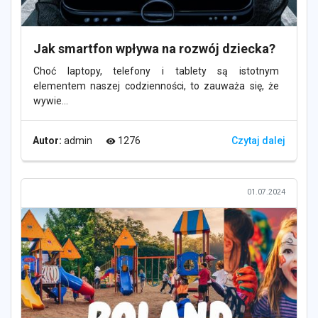
Jak smartfon wpływa na rozwój dziecka?
Choć laptopy, telefony i tablety są istotnym
elementem naszej codzienności, to zauważa się, że
wywie...
Autor:
admin
1276
Czytaj dalej
visibility
01.07.2024