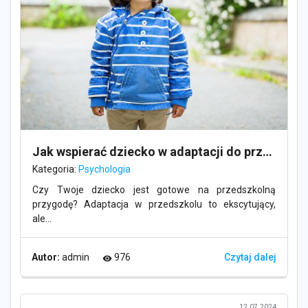
Jak wspierać dziecko w adaptacji do przedszkola i dlaczego to takie ważne?
Kategoria:
Psychologia
Czy Twoje dziecko jest gotowe na przedszkolną
przygodę? Adaptacja w przedszkolu to ekscytujący,
ale...
Autor:
admin
976
Czytaj dalej
visibility
12.07.2024