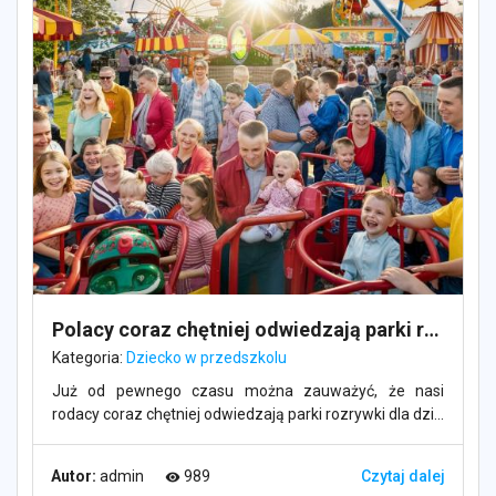
Polacy coraz chętniej odwiedzają parki rozrywki dla dzieci w Niemczech
Kategoria:
Dziecko w przedszkolu
Już od pewnego czasu można zauważyć, że nasi
rodacy coraz chętniej odwiedzają parki rozrywki dla dzi...
Autor:
admin
989
Czytaj dalej
visibility