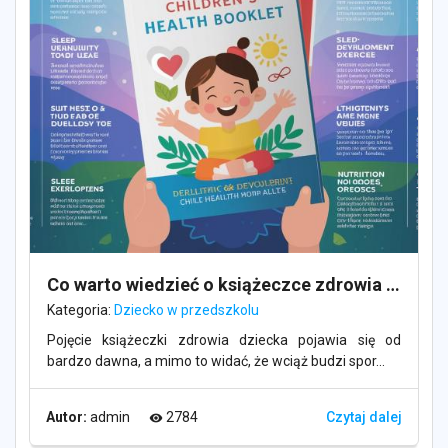
Co warto wiedzieć o książeczce zdrowia dziecka?
Kategoria:
Dziecko w przedszkolu
Pojęcie książeczki zdrowia dziecka pojawia się od
bardzo dawna, a mimo to widać, że wciąż budzi spor...
Autor:
admin
2784
Czytaj dalej
visibility