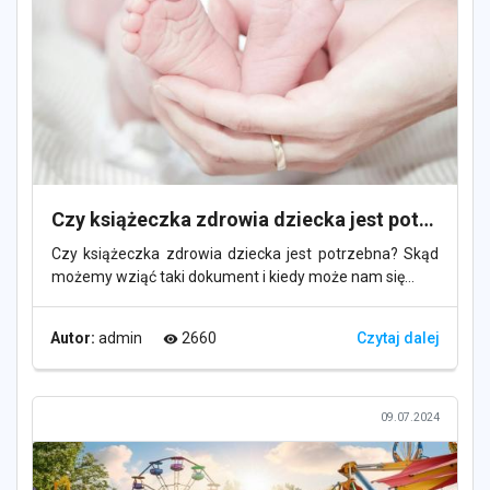
Czy książeczka zdrowia dziecka jest potrzebna i skąd ją wziąć w 2024 roku?
Czy książeczka zdrowia dziecka jest potrzebna? Skąd
możemy wziąć taki dokument i kiedy może nam się...
Autor:
admin
2660
Czytaj dalej
visibility
09.07.2024