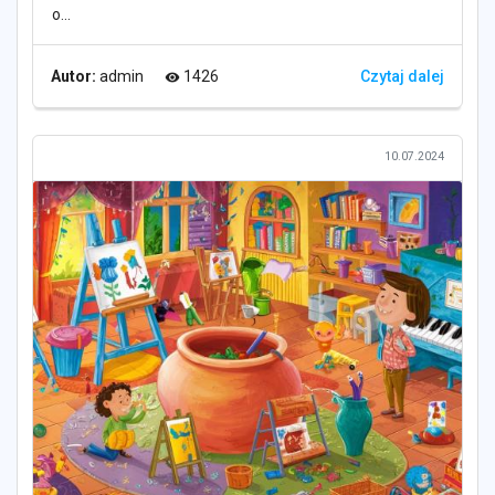
o...
Autor:
admin
1426
Czytaj dalej
visibility
10.07.2024