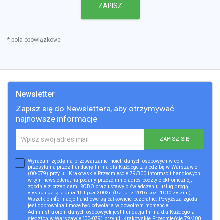
ZAPISZ
* pola obowiązkowe
Newsletter
Zapisz się do Newslettera, aby otrzymywać
najnowsze informacje
ZAPISZ SIĘ
Wyrażam zgodę na przetwarzanie moich danych osobowych w celu
przesyłania przez Fundację Firma dla Każdego z siedzibą w Warszawie
(00-079) przy ul. Krakowskie Przedmieście 79/300 informacji handlowych,
w tym newslettera, na podany przeze mnie adres poczty elektronicznej,
zgodnie z przepisami RODO oraz ustawy o świadczeniu usług drogą
elektroniczną z dnia 18 lipca 2002r. (Dz. U. z 2016 poz. 1030 ze zm.)
Wszelkie informacje handlowe są całkowicie bezpłatne. Powyższa zgoda
jest dobrowolna i może być odwołana w dowolnym momencie.
Administratorem danych osobowych jest Fundacja Firma dla Każdego z
siedzibą w Warszawie (00-079) przy ul. Krakowskie Przedmieście 79/300