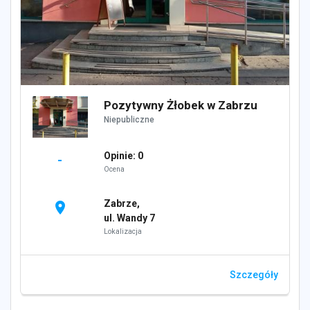
Pozytywny Żłobek w Zabrzu
Niepubliczne
Opinie: 0
-
Ocena
Zabrze,
location_on
ul. Wandy 7
Lokalizacja
Szczegóły