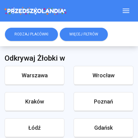
Togg
RODZAJ PLACÓWKI
WIĘCEJ FILTRÓW
Odkrywaj Żłobki w
Warszawa
Wrocław
Kraków
Poznań
Łódź
Gdańsk