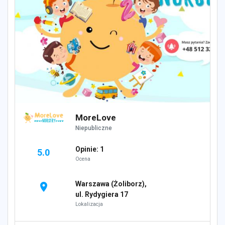
MoreLove
Niepubliczne
Opinie: 1
5.0
Ocena
Warszawa (Żoliborz),
location_on
ul. Rydygiera 17
Lokalizacja