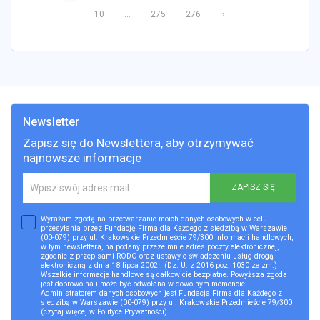
10
...
275
276
›
Newsletter
Zapisz się do Newslettera, aby otrzymywać
najnowsze informacje
ZAPISZ SIĘ
Wyrażam zgodę na przetwarzanie moich danych osobowych w celu
przesyłania przez Fundację Firma dla Każdego z siedzibą w Warszawie
(00-079) przy ul. Krakowskie Przedmieście 79/300 informacji handlowych,
w tym newslettera, na podany przeze mnie adres poczty elektronicznej,
zgodnie z przepisami RODO oraz ustawy o świadczeniu usług drogą
elektroniczną z dnia 18 lipca 2002r. (Dz. U. z 2016 poz. 1030 ze zm.)
Wszelkie informacje handlowe są całkowicie bezpłatne. Powyższa zgoda
jest dobrowolna i może być odwołana w dowolnym momencie.
Administratorem danych osobowych jest Fundacja Firma dla Każdego z
siedzibą w Warszawie (00-079) przy ul. Krakowskie Przedmieście 79/300
(czytaj więcej w
Polityce Prywatności
).