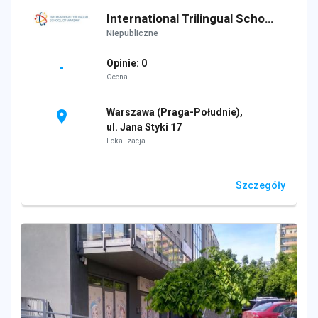
International Trilingual School of Warsaw
Niepubliczne
Opinie: 0
-
Ocena
Warszawa (Praga-Południe),
location_on
ul. Jana Styki 17
Lokalizacja
Szczegóły