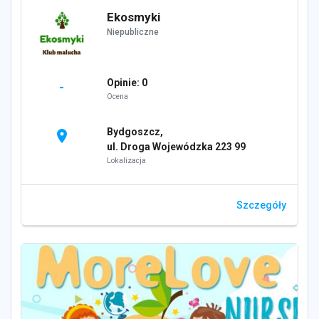
Ekosmyki
Niepubliczne
Opinie: 0
-
Ocena
Bydgoszcz,
location_on
ul. Droga Wojewódzka 223 99
Lokalizacja
Szczegóły