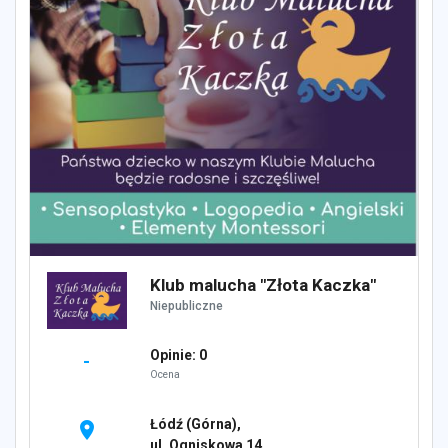
Klub malucha "Złota Kaczka"
Niepubliczne
Opinie: 0
-
Ocena
Łódź (Górna),
location_on
ul. Ogniskowa 14