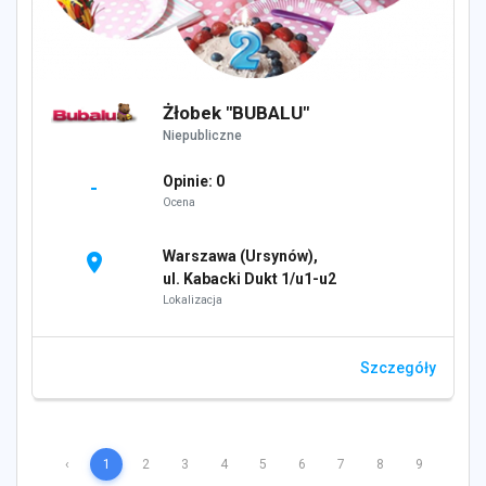
Żłobek "BUBALU"
Niepubliczne
Opinie: 0
-
Ocena
Warszawa (Ursynów),
location_on
ul. Kabacki Dukt 1/u1-u2
Lokalizacja
Szczegóły
‹
1
2
3
4
5
6
7
8
9