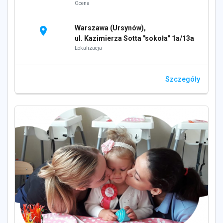
Ocena
Warszawa (Ursynów),
location_on
ul. Kazimierza Sotta "sokoła" 1a/13a
Lokalizacja
Szczegóły