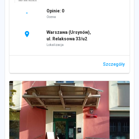
Opinie: 0
-
Ocena
Warszawa (Ursynów),
location_on
ul. Relaksowa 33/u2
Lokalizacja
Szczegóły