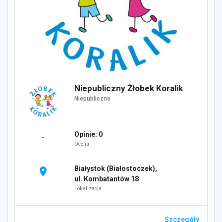
Niepubliczny Żłobek Koralik
Niepubliczne
Opinie: 0
-
Ocena
Białystok (Białostoczek),
location_on
ul. Kombatantów 18
Lokalizacja
Szczegóły