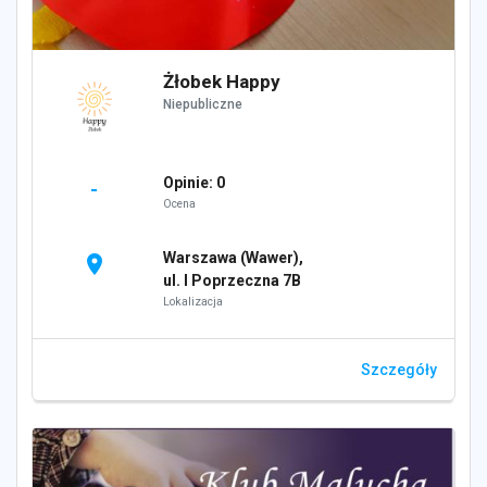
Żłobek Happy
Niepubliczne
Opinie: 0
-
Ocena
Warszawa (Wawer),
location_on
ul. I Poprzeczna 7B
Lokalizacja
Szczegóły