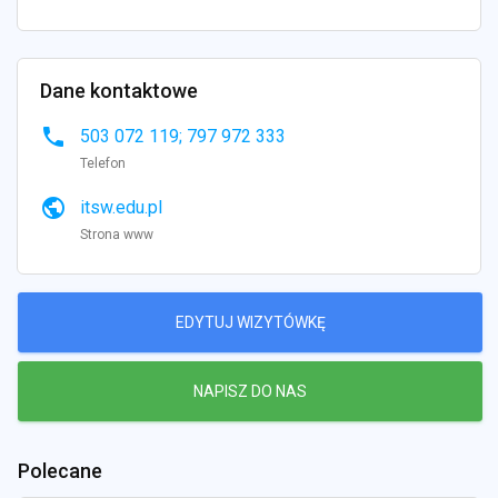
Dane kontaktowe
phone
503 072 119; 797 972 333
Telefon
public
itsw.edu.pl
Strona www
EDYTUJ WIZYTÓWKĘ
NAPISZ DO NAS
Polecane