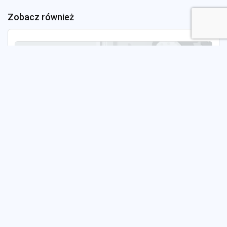
Zobacz również
Niepubliczny Żlobek Misie-Pysie