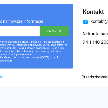
Kontakt
ać najnowsze informacje
email
kontakt@
ZAPISZ SIĘ
Nr konta ba
94 1140 20
 celu przesyłania przez Fundację Firma dla Każdego z
eście 79/300 informacji handlowych, w tym newslettera, na
 przepisami RODO oraz ustawy o świadczeniu usług drogą
30 ze zm.) Wszelkie informacje handlowe są całkowicie
ołana w dowolnym momencie.
Każdego z siedzibą w Warszawie (00-079) przy ul.
rywatności
).
Przedszkolandi
CI