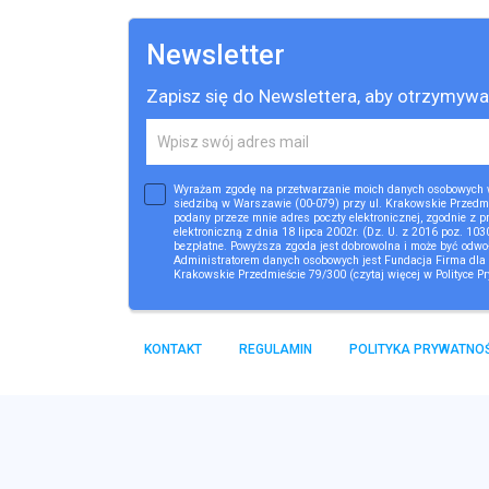
Newsletter
Zapisz się do Newslettera, aby otrzymyw
Wyrażam zgodę na przetwarzanie moich danych osobowych w
siedzibą w Warszawie (00-079) przy ul. Krakowskie Przedmi
podany przeze mnie adres poczty elektronicznej, zgodnie z
elektroniczną z dnia 18 lipca 2002r. (Dz. U. z 2016 poz. 10
bezpłatne. Powyższa zgoda jest dobrowolna i może być odw
Administratorem danych osobowych jest Fundacja Firma dla 
Krakowskie Przedmieście 79/300 (czytaj więcej w
Polityce P
KONTAKT
REGULAMIN
POLITYKA PRYWATNOŚ