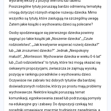
wybranej lektury z pozycji telefonu lub tabletu.
Poszczególne tytuły poruszają bardzo odmienną tematykę
i mogą dotyczyć różnych etapów rozwoju dziecka. Mimo
wszystko są tytuły, które zasługują na szczególną uwagę.
Zatem jakie książki o wychowaniu dzieci są polecane?
Osoby spodziewające się pierwszego dziecka powinny
sięgnąć po takie książki jak „Noszenie dziecka”, „Czułe
rodzicielstwo”, „Jak kreatywnie wspierać rozwój dziecka?”
lub „Jak zrozumieć dziecko?”. Jednak „Niespokojny
maluch”, „Montessori. Wychowanie dziecka w wieku 0-6 lat”
lub „Cud rodzicielstwa” to tytuły, które też mogą okazać się
ciekawymi propozycjami, zwłaszcza że zajmują wysoką
pozycję w rankingu poradników o wychowaniu dzieci.
Oczywiście nie zabrało też dobrych tytułów dla bardziej
doświadczonych rodziców, którzy po prostu mają problemy
wychowawcze. Niektóre książki poruszają temat
komunikacji, egzekwowania zasad lub podrzucają pomysły
na edukacyjne gry i zabawy. Do dyspozycji czekają też
poradniki omawiające znacznie trudniejsze zagadnienia, a