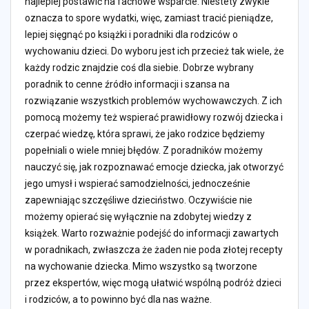
najlepiej postawić na fachowe wsparcie. Niestety zwykle
oznacza to spore wydatki, więc, zamiast tracić pieniądze,
lepiej sięgnąć po książki i poradniki dla rodziców o
wychowaniu dzieci. Do wyboru jest ich przecież tak wiele, że
każdy rodzic znajdzie coś dla siebie. Dobrze wybrany
poradnik to cenne źródło informacji i szansa na
rozwiązanie wszystkich problemów wychowawczych. Z ich
pomocą możemy też wspierać prawidłowy rozwój dziecka i
czerpać wiedzę, która sprawi, że jako rodzice będziemy
popełniali o wiele mniej błędów. Z poradników możemy
nauczyć się, jak rozpoznawać emocje dziecka, jak otworzyć
jego umysł i wspierać samodzielności, jednocześnie
zapewniając szczęśliwe dzieciństwo. Oczywiście nie
możemy opierać się wyłącznie na zdobytej wiedzy z
książek. Warto rozważnie podejść do informacji zawartych
w poradnikach, zwłaszcza że żaden nie poda złotej recepty
na wychowanie dziecka. Mimo wszystko są tworzone
przez ekspertów, więc mogą ułatwić wspólną podróż dzieci
i rodziców, a to powinno być dla nas ważne.