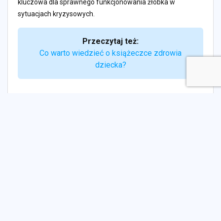
kluczowa dla sprawnego funkcjonowania żłobka w
sytuacjach kryzysowych.
Przeczytaj też:
Co warto wiedzieć o książeczce zdrowia
dziecka?
Wybór bezpiecznego żłobka
Wybór bezpiecznego żłobka to decyzja, która wymaga od
rodziców dokładnej analizy i przygotowania. Istnieje wiele
czynników, które warto wziąć pod uwagę, by zapewnić
dziecku najlepszą opiekę i bezpieczeństwo. Rodzice
powinni zwracać uwagę na standardy bezpieczeństwa w
żłobkach oraz na to, jak placówka dba o rozwój i dobrostan
dzieci.
Kluczowym elementem jest infrastruktura żłobka. Rodzice
powinni zwrócić uwagę na to, czy budynek jest odpowiednio