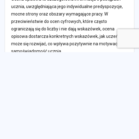
ucznia, uwzględniająca jego indywidualne predyspozycje,
mocne strony oraz obszary wymagające pracy. W
przeciwieństwie do ocen cyfrowych, które często
ograniczają się do liczby i nie dają wskazówek, ocena
opisowa dostarcza konkretnych wskazówek, jak uczeń
może się rozwijać, co wpływa pozytywnie na motywację i
samoświadomość ucznia.
Jakie korzyści niesie
ocenianie kształtujące w
porównaniu do tradycyjnego
systemu ocen?
Ocenianie kształtujące to proces ciągłej informacji zwrotnej
między nauczycielem a uczniem, który pomaga uczniowi
zrozumieć, co robi dobrze, co wymaga poprawy i jak dalej
się uczyć. W przeciwieństwie do ocen cyfrowych, które