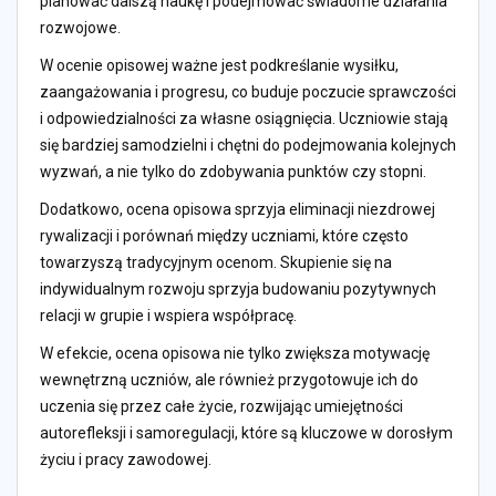
planować dalszą naukę i podejmować świadome działania
rozwojowe.
W ocenie opisowej ważne jest podkreślanie wysiłku,
zaangażowania i progresu, co buduje poczucie sprawczości
i odpowiedzialności za własne osiągnięcia. Uczniowie stają
się bardziej samodzielni i chętni do podejmowania kolejnych
wyzwań, a nie tylko do zdobywania punktów czy stopni.
Dodatkowo, ocena opisowa sprzyja eliminacji niezdrowej
rywalizacji i porównań między uczniami, które często
towarzyszą tradycyjnym ocenom. Skupienie się na
indywidualnym rozwoju sprzyja budowaniu pozytywnych
relacji w grupie i wspiera współpracę.
W efekcie, ocena opisowa nie tylko zwiększa motywację
wewnętrzną uczniów, ale również przygotowuje ich do
uczenia się przez całe życie, rozwijając umiejętności
autorefleksji i samoregulacji, które są kluczowe w dorosłym
życiu i pracy zawodowej.