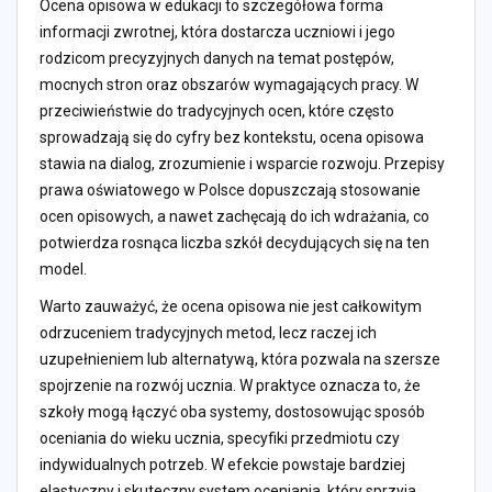
Ocena opisowa w edukacji to szczegółowa forma
informacji zwrotnej, która dostarcza uczniowi i jego
rodzicom precyzyjnych danych na temat postępów,
mocnych stron oraz obszarów wymagających pracy. W
przeciwieństwie do tradycyjnych ocen, które często
sprowadzają się do cyfry bez kontekstu, ocena opisowa
stawia na dialog, zrozumienie i wsparcie rozwoju. Przepisy
prawa oświatowego w Polsce dopuszczają stosowanie
ocen opisowych, a nawet zachęcają do ich wdrażania, co
potwierdza rosnąca liczba szkół decydujących się na ten
model.
Warto zauważyć, że ocena opisowa nie jest całkowitym
odrzuceniem tradycyjnych metod, lecz raczej ich
uzupełnieniem lub alternatywą, która pozwala na szersze
spojrzenie na rozwój ucznia. W praktyce oznacza to, że
szkoły mogą łączyć oba systemy, dostosowując sposób
oceniania do wieku ucznia, specyfiki przedmiotu czy
indywidualnych potrzeb. W efekcie powstaje bardziej
elastyczny i skuteczny system oceniania, który sprzyja