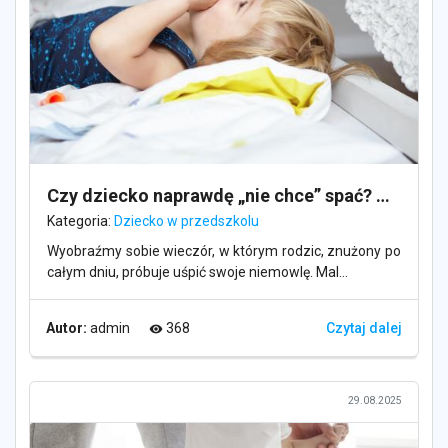
Czy dziecko naprawdę „nie chce” spać? O ukrytych napięciach i mitach snu malucha
Kategoria:
Dziecko w przedszkolu
Wyobraźmy sobie wieczór, w którym rodzic, znużony po
całym dniu, próbuje uśpić swoje niemowlę. Mal...
Autor:
admin
368
Czytaj dalej
visibility
29.08.2025