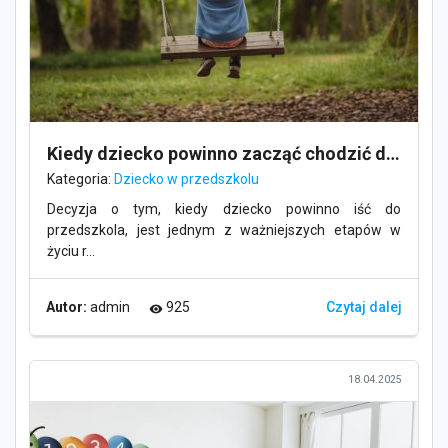
Kiedy dziecko powinno zacząć chodzić do przedszkola?
Kategoria:
Dziecko w przedszkolu
Decyzja o tym, kiedy dziecko powinno iść do
przedszkola, jest jednym z ważniejszych etapów w
życiu r...
Autor:
admin
925
Czytaj dalej
visibility
18.04.2025