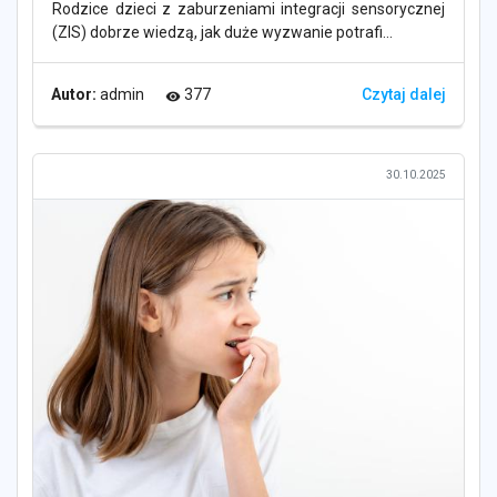
Rodzice dzieci z zaburzeniami integracji sensorycznej
(ZIS) dobrze wiedzą, jak duże wyzwanie potrafi...
Autor:
admin
377
Czytaj dalej
visibility
30.10.2025