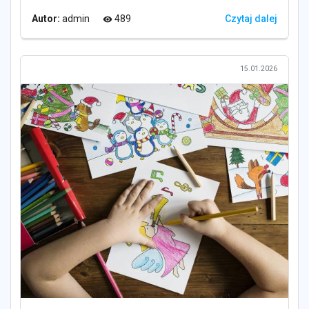
Autor:
admin
489
Czytaj dalej
visibility
15.01.2026