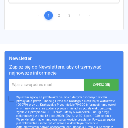
‹
1
2
3
4
›
Newsletter
Zapisz się do Newslettera, aby otrzymywać
najnowsze informacje
ZAPISZ SIĘ
Wyrażam zgodę na przetwarzanie moich danych osobowych w celu
przesyłania przez Fundację Firma dla Każdego z siedzibą w Warszawie
(00-079) przy ul. Krakowskie Przedmieście 79/300 informacji handlowych,
w tym newslettera, na podany przeze mnie adres poczty elektronicznej,
zgodnie z przepisami RODO oraz ustawy o świadczeniu usług drogą
elektroniczną z dnia 18 lipca 2002r. (Dz. U. z 2016 poz. 1030 ze zm.)
Wszelkie informacje handlowe są całkowicie bezpłatne. Powyższa zgoda
jest dobrowolna i może być odwołana w dowolnym momencie.
Administratorem danych osobowych jest Fundacja Firma dla Każdego z