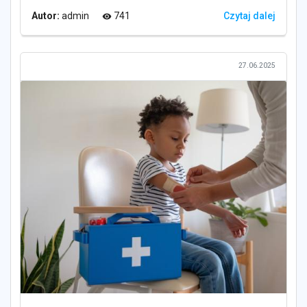
Autor:
admin
741
Czytaj dalej
visibility
27.06.2025