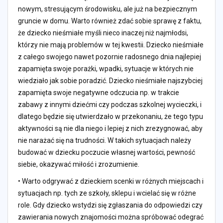
nowym, stresującym środowisku, ale już na bezpiecznym
gruncie w domu. Warto również zdać sobie sprawę z faktu,
że dziecko nieśmiałe myśli nieco inaczej niż najmłodsi,
którzy nie mają problemów w tej kwestii. Dziecko nieśmiałe
z całego swojego nawet pozornie radosnego dnia najlepiej
zapamięta swoje porażki, wpadki, sytuacje w których nie
wiedziało jak sobie poradzić. Dziecko nieśmiałe najszybciej
zapamięta swoje negatywne odczucia np. w trakcie
zabawy z innymi dziećmi czy podczas szkolnej wycieczki, i
dlatego będzie się utwierdzało w przekonaniu, że tego typu
aktywności są nie dla niego i lepiej z nich zrezygnować, aby
nie narażać się na trudności. W takich sytuacjach należy
budować w dziecku poczucie własnej wartości, pewność
siebie, okazywać miłość i zrozumienie.
• Warto odgrywać z dzieckiem scenki w różnych miejscach i
sytuacjach np. tych ze szkoły, sklepu i wcielać się w różne
role. Gdy dziecko wstydzi się zgłaszania do odpowiedzi czy
zawierania nowych znajomości można spróbować odegrać