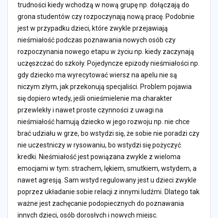
trudności kiedy wchodzą w nową grupę np. dołączają do
grona studentów czy rozpoczynają nową pracę. Podobnie
jest w przypadku dzieci, które zwykle przejawiają
nieśmiałość podczas poznawania nowych osób czy
rozpoczynania nowego etapu w życiu np. kiedy zaczynają
uczęszczać do szkoły. Pojedyncze epizody nieśmiałości np.
gdy dziecko ma wyrecytować wiersz na apelu nie są
niczym złym, jak przekonują specjaliści. Problem pojawia
się dopiero wtedy, jeśli onieśmielenie ma charakter
przewlekły i nawet proste czynności z uwagi na
nieśmiałość hamują dziecko w jego rozwoju np. nie chce
brać udziału w grze, bo wstydzi się, że sobie nie poradzi czy
nie uczestniczy w rysowaniu, bo wstydzi się pożyczyć
kredki. Nieśmiałość jest powiązana zwykle z wieloma
emocjami w tym: strachem, lękiem, smutkiem, wstydem, a
nawet agresją. Sam wstyd regulowany jest u dzieci zwykle
poprzez układanie sobie relacji z innymi ludźmi. Dlatego tak
ważne jest zachęcanie podopiecznych do poznawania
innych dzieci, osób dorosłych i nowych miejsc.