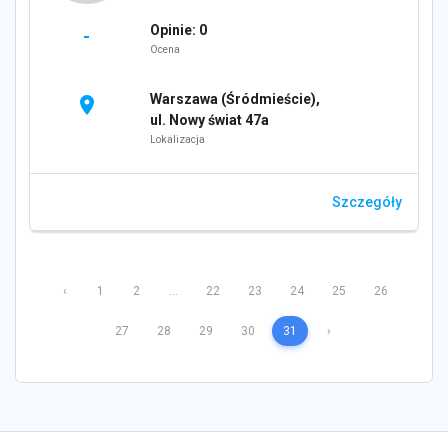
Opinie: 0
-
Ocena
Warszawa (Śródmieście),
location_on
ul. Nowy świat 47a
Lokalizacja
Szczegóły
‹
1
2
...
22
23
24
25
26
27
28
29
30
31
›