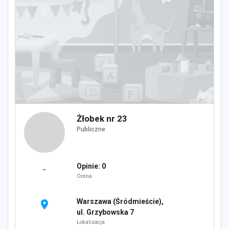
Żłobek nr 23
Publiczne
Opinie: 0
-
Ocena
Warszawa (Śródmieście),
location_on
ul. Grzybowska 7
Lokalizacja