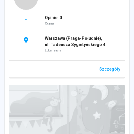
Opinie: 0
-
Ocena
Warszawa (Praga-Południe),
location_on
ul. Tadeusza Sygietyńskiego 4
Lokalizacja
Szczegóły