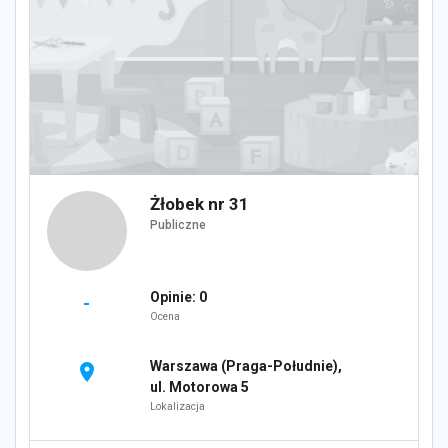
Żłobek nr 31
Publiczne
Opinie: 0
-
Ocena
Warszawa (Praga-Południe),
location_on
ul. Motorowa 5
Lokalizacja