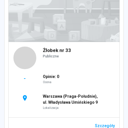
Żłobek nr 33
Publiczne
Opinie: 0
-
Ocena
Warszawa (Praga-Południe),
location_on
ul. Władysława Umińskiego 9
Lokalizacja
Szczegóły