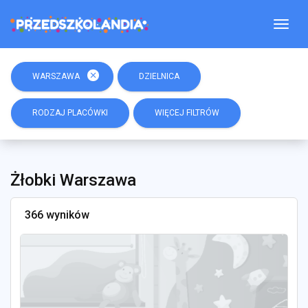
Togg
close
WARSZAWA
DZIELNICA
RODZAJ PLACÓWKI
WIĘCEJ FILTRÓW
Żłobki Warszawa
366 wyników