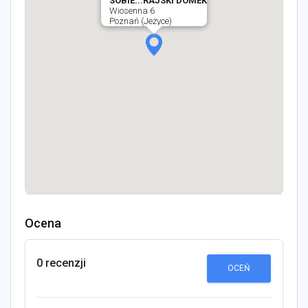
SOBIE...RAJSKI DOMEK
Wiosenna 6
Poznań (Jeżyce)
Ocena
0 recenzji
OCEŃ