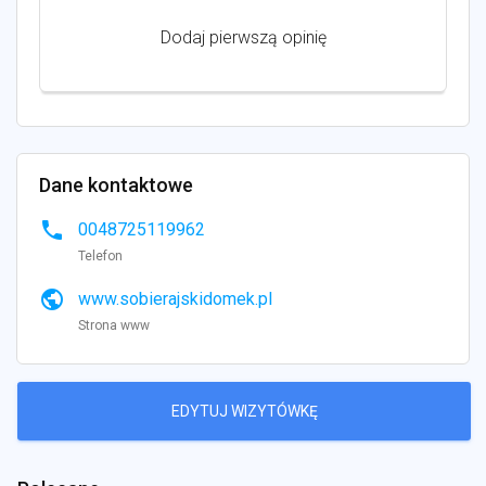
Dodaj pierwszą opinię
Dane kontaktowe
phone
0048725119962
Telefon
public
www.sobierajskidomek.pl
Strona www
EDYTUJ WIZYTÓWKĘ