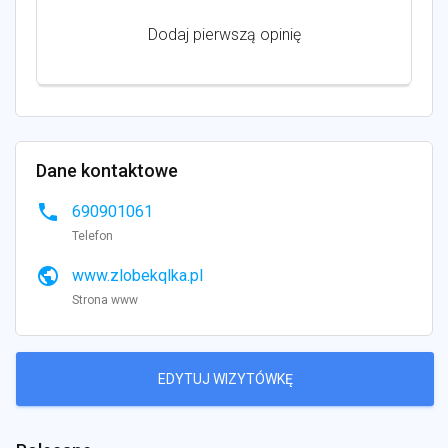
Dodaj pierwszą opinię
Dane kontaktowe
phone
690901061
Telefon
public
www.zlobekqlka.pl
Strona www
EDYTUJ WIZYTÓWKĘ