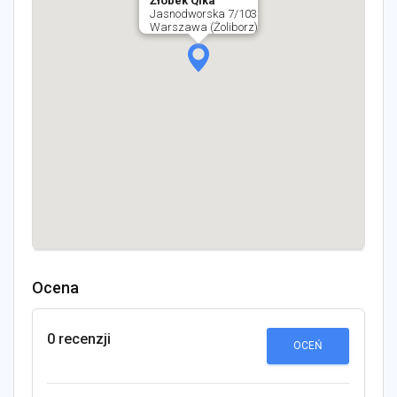
Żłobek Qlka
Jasnodworska 7/103
Warszawa (Żoliborz)
Ocena
0 recenzji
OCEŃ