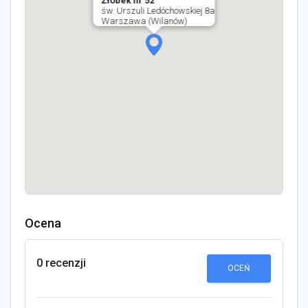
Żłobek nr 52
św. Urszuli Ledóchowskiej 8a
Warszawa (Wilanów)
Ocena
0 recenzji
OCEŃ