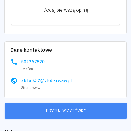
Dodaj pierwszą opinię
Dane kontaktowe
phone
502267820
Telefon
public
zlobek52@zlobki.waw.pl
Strona www
EDYTUJ WIZYTÓWKĘ