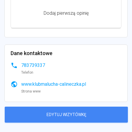
Dodaj pierwszą opinię
Dane kontaktowe
phone
783739337
Telefon
public
www.klubmalucha-calineczka.pl
Strona www
EDYTUJ WIZYTÓWKĘ