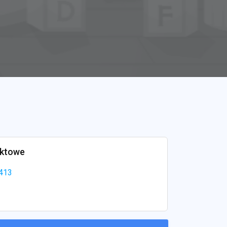
aktowe
413