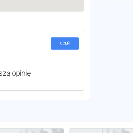
OCEŃ
szą opinię