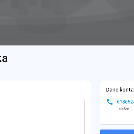
ka
Dane kont
phone
618662
Telefon