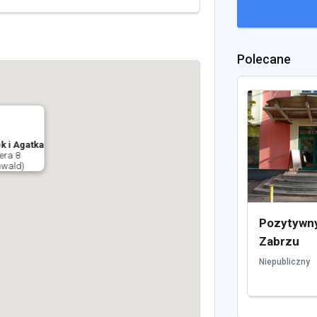
Polecane
k i Agatka
era 8
nwald)
Pozytywny
Zabrzu
Niepubliczny