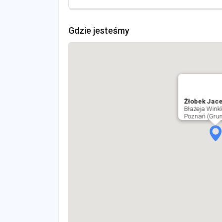
Gdzie jesteśmy
Żłobek Jace
Błażeja Winkl
Poznań (Gru