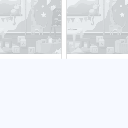
obek Tomcio Paluch
Żłobek Kalinka
bliczny
Publiczny