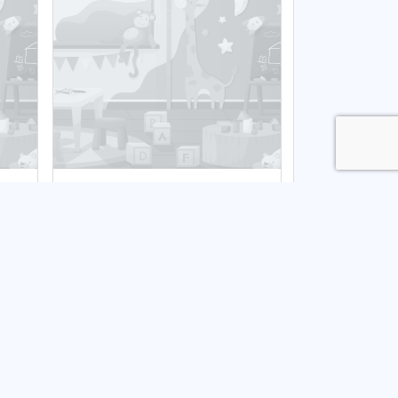
Żłobek Bajkowy Domek
oddział II
Publiczny