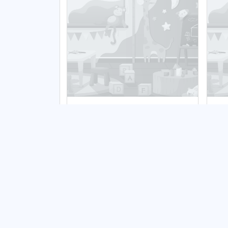
Żłobek Tęczowa Kraina
Żł
Publiczny
Pu