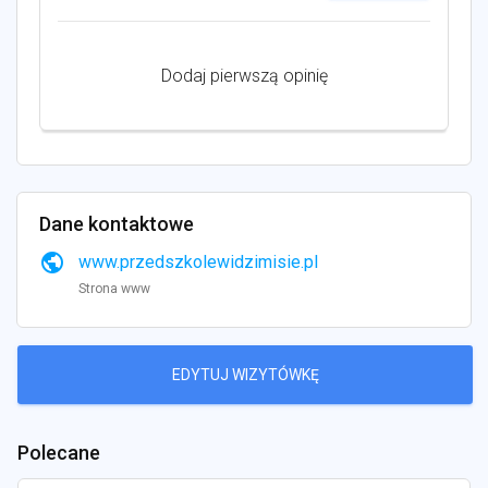
Dodaj pierwszą opinię
Dane kontaktowe
public
www.przedszkolewidzimisie.pl
Strona www
EDYTUJ WIZYTÓWKĘ
Polecane