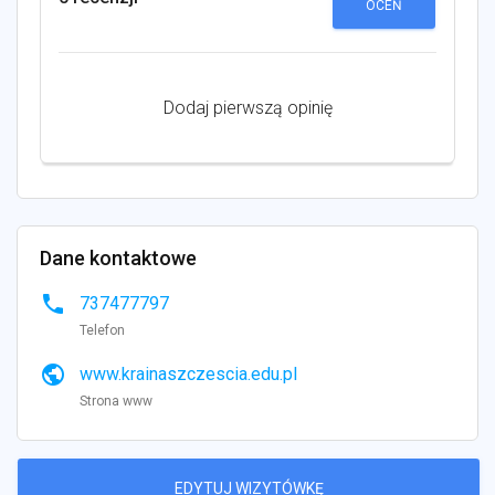
OCEŃ
Dodaj pierwszą opinię
Dane kontaktowe
phone
737477797
Telefon
public
www.krainaszczescia.edu.pl
Strona www
EDYTUJ WIZYTÓWKĘ