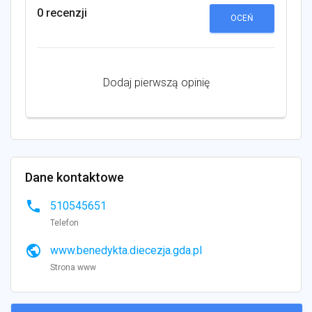
0 recenzji
OCEŃ
Dodaj pierwszą opinię
Dane kontaktowe
phone
510545651
Telefon
public
www.benedykta.diecezja.gda.pl
Strona www