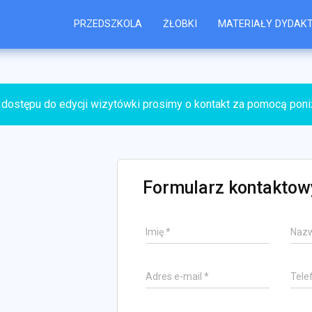
PRZEDSZKOLA
ŻŁOBKI
MATERIAŁY DYDAK
 dostępu do edycji wizytówki prosimy o kontakt za pomocą pon
Formularz kontaktow